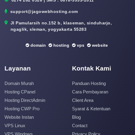
support@jagowebhosting.com
Jl Pamularsih no.152 b, klaseman, sinduharjo,
ngaglik, sleman, yogyakarta 55283
domain
hosting
vps
website
Layanan
Kontak Kami
Domain Murah
Panduan Hosting
Hosting CPanel
Cara Pembayaran
Hosting DirectAdmin
Client Area
Hosting CWP Pro
Syarat & Ketentuan
Website Instan
Blog
VPS Linux
Contact
VPS Windows
Privacy Policy