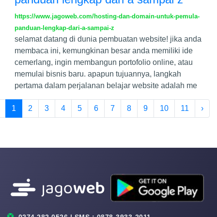
https://www.jagoweb.com/hosting-dan-domain-untuk-pemula-
panduan-lengkap-dari-a-sampai-z
selamat datang di dunia pembuatan website! jika anda
membaca ini, kemungkinan besar anda memiliki ide
cemerlang, ingin membangun portofolio online, atau
memulai bisnis baru. apapun tujuannya, langkah
pertama dalam perjalanan belajar website adalah me
1
2
3
4
5
6
7
8
9
10
11
›
0274 282 0526 | SMS : 0878-3933-2011