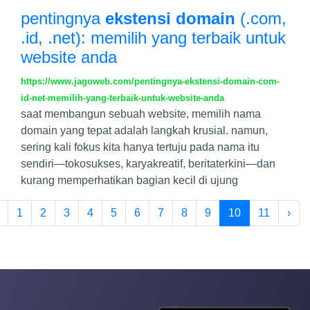
pentingnya
ekstensi domain
(.com,
.id, .net): memilih yang terbaik untuk
website anda
https://www.jagoweb.com/pentingnya-ekstensi-domain-com-
id-net-memilih-yang-terbaik-untuk-website-anda
saat membangun sebuah website, memilih nama
domain yang tepat adalah langkah krusial. namun,
sering kali fokus kita hanya tertuju pada nama itu
sendiri—tokosukses, karyakreatif, beritaterkini—dan
kurang memperhatikan bagian kecil di ujung
1
2
3
4
5
6
7
8
9
10
11
›