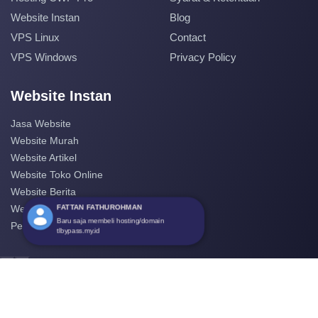
Website Instan
Blog
VPS Linux
Contact
VPS Windows
Privacy Policy
Website Instan
Jasa Website
Website Murah
Website Artikel
Website Toko Online
Website Berita
FATTAN FATHUROHMAN
Website Perusahaan
Baru saja membeli hosting/domain
Pembuatan Website
tlbypass.my.id
‹
›