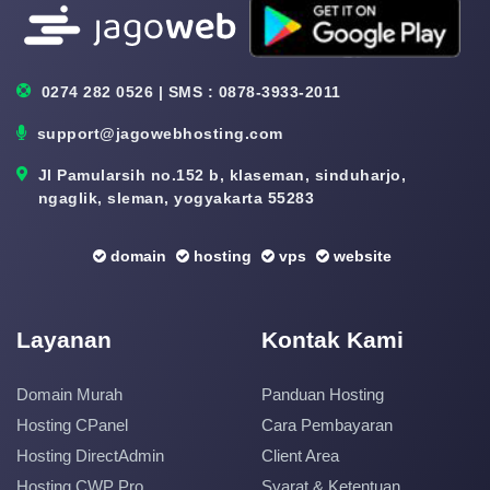
0274 282 0526 | SMS : 0878-3933-2011
support@jagowebhosting.com
Jl Pamularsih no.152 b, klaseman, sinduharjo,
ngaglik, sleman, yogyakarta 55283
domain
hosting
vps
website
Layanan
Kontak Kami
Domain Murah
Panduan Hosting
Hosting CPanel
Cara Pembayaran
Hosting DirectAdmin
Client Area
Hosting CWP Pro
Syarat & Ketentuan