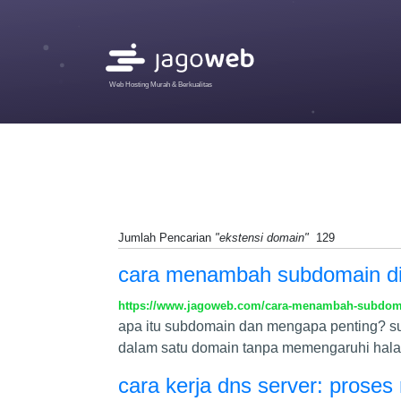
Web Hosting Murah & Berkualitas
Jumlah Pencarian
"ekstensi domain"
129
cara menambah subdomain di 
https://www.jagoweb.com/cara-menambah-subdomai
apa itu subdomain dan mengapa penting? s
dalam satu domain tanpa memengaruhi hala
cara kerja dns server: prose