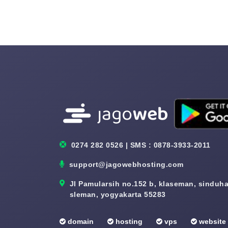
0274 282 0526 | SMS : 0878-3933-2011
support@jagowebhosting.com
Jl Pamularsih no.152 b, klaseman, sinduhar
sleman, yogyakarta 55283
domain
hosting
vps
website