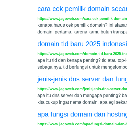
cara cek pemilik domain secara
https://www.jagoweb.com/cara-cek-pemilik-domain-s
kenapa harus cek pemilik domain? ini alasa
domain. pertama, karena kamu butuh transpara
domain tld baru 2025 indonesi
https://www.jagoweb.com/domain-tld-baru-2025-ind
apa itu tld dan kenapa penting? tld atau top-l
sebagainya. tld berfungsi untuk mengelompo
jenis-jenis dns server dan fun
https://www.jagoweb.com/jenisjenis-dns-server-da
apa itu dns server dan mengapa penting? bay
kita cukup ingat nama domain. apalagi sek
apa fungsi domain dan hosting
https://www.jagoweb.com/apa-fungsi-domain-dan-h