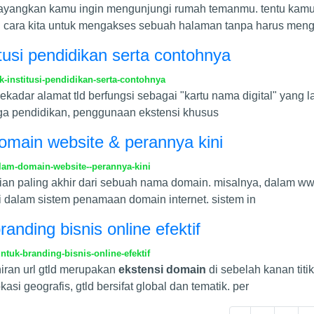
 bayangkan kamu ingin mengunjungi rumah temanmu. tentu kamu
i cara kita untuk mengakses sebuah halaman tanpa harus men
itusi pendidikan serta contohnya
-institusi-pendidikan-serta-contohnya
ekadar alamat tld berfungsi sebagai "kartu nama digital" yang 
baga pendidikan, penggunaan ekstensi khusus
domain website & perannya kini
lam-domain-website--perannya-kini
bagian paling akhir dari sebuah nama domain. misalnya, dalam w
gi dalam sistem penamaan domain internet. sistem in
randing bisnis online efektif
tuk-branding-bisnis-online-efektif
iran url gtld merupakan
ekstensi domain
di sebelah kanan titi
kasi geografis, gtld bersifat global dan tematik. per