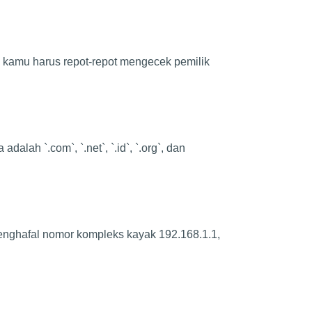
a kamu harus repot-repot mengecek pemilik
alah `.com`, `.net`, `.id`, `.org`, dan
 menghafal nomor kompleks kayak 192.168.1.1,