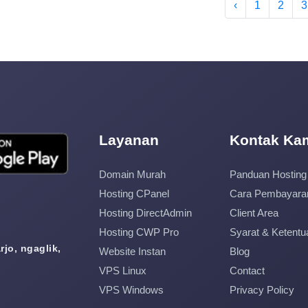
‹
1
2
3
Layanan
Kontak Ka
Domain Murah
Panduan Hosting
Hosting CPanel
Cara Pembayara
Hosting DirectAdmin
Client Area
Hosting CWP Pro
Syarat & Ketentu
jo, ngaglik,
Website Instan
Blog
VPS Linux
Contact
VPS Windows
Privacy Policy