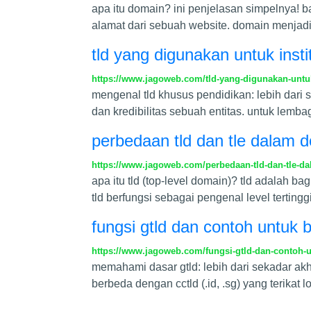
apa itu domain? ini penjelasan simpelnya!
alamat dari sebuah website. domain menjad
tld yang digunakan untuk inst
https://www.jagoweb.com/tld-yang-digunakan-untuk
mengenal tld khusus pendidikan: lebih dari s
dan kredibilitas sebuah entitas. untuk lem
perbedaan tld dan tle dalam 
https://www.jagoweb.com/perbedaan-tld-dan-tle-da
apa itu tld (top-level domain)? tld adalah 
tld berfungsi sebagai pengenal level terting
fungsi gtld dan contoh untuk b
https://www.jagoweb.com/fungsi-gtld-dan-contoh-un
memahami dasar gtld: lebih dari sekadar akh
berbeda dengan cctld (.id, .sg) yang terikat lo