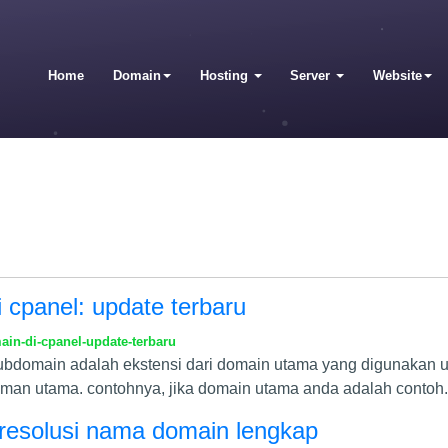
Home
Domain
Hosting
Server
Website
cpanel: update terbaru
n-di-cpanel-update-terbaru
ubdomain adalah ekstensi dari domain utama yang digunakan 
man utama. contohnya, jika domain utama anda adalah contoh
s resolusi nama domain lengkap