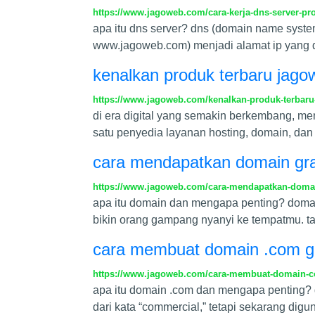
https://www.jagoweb.com/cara-kerja-dns-server-p
apa itu dns server? dns (domain name syst
www.jagoweb.com) menjadi alamat ip yang dib
kenalkan produk terbaru jagow
https://www.jagoweb.com/kenalkan-produk-terbaru-
di era digital yang semakin berkembang, mem
satu penyedia layanan hosting, domain, dan
cara mendapatkan domain gra
https://www.jagoweb.com/cara-mendapatkan-domai
apa itu domain dan mengapa penting? domain 
bikin orang gampang nyanyi ke tempatmu. t
cara membuat domain .com gr
https://www.jagoweb.com/cara-membuat-domain-co
apa itu domain .com dan mengapa penting?
dari kata “commercial,” tetapi sekarang dig