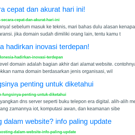
 cepat dan akurat hari ini!
ecara-cepat-dan-akurat-hari-ini
nnya! sebelum masuk ke teknis, mari bahas dulu alasan kenap
nsi. jika domain sudah dimiliki orang lain, tentu kamu t
a hadirkan inovasi terdepan!
onesia-hadirkan-inovasi-terdepan
evel domain adalah bagian akhir dari alamat website. contohnya ad
kkan nama domain berdasarkan jenis organisasi, wil
gsinya penting untuk diketahui
n-fungsinya-penting-untuk-diketahui
angkan dns server seperti buku telepon era digital. alih-alih
arang zamannya iot, komputasi awan, dan keamanan sibe
 dalam website? info paling update
osting-dalam-website-info-paling-update