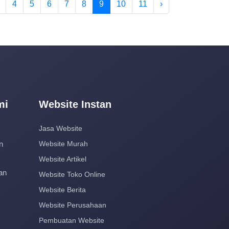
4
5
6
7
8
9
10
11
›
mi
Website Instan
Jasa Website
n
Website Murah
Website Artikel
an
Website Toko Online
Website Berita
Website Perusahaan
Pembuatan Website