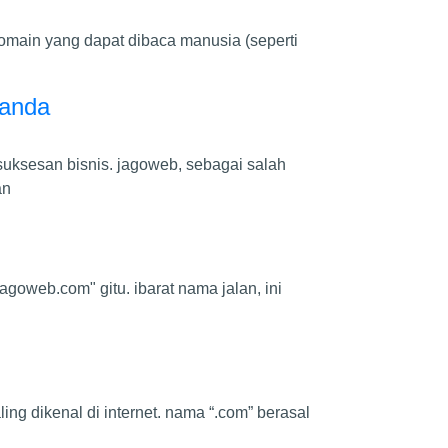
omain yang dapat dibaca manusia (seperti
 anda
esuksesan bisnis. jagoweb, sebagai salah
an
goweb.com" gitu. ibarat nama jalan, ini
aling dikenal di internet. nama “.com” berasal