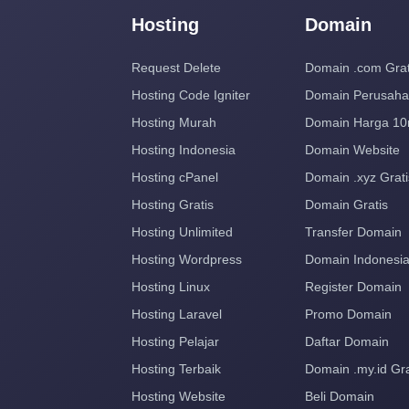
Hosting
Domain
Request Delete
Domain .com Grat
Hosting Code Igniter
Domain Perusah
Hosting Murah
Domain Harga 10
Hosting Indonesia
Domain Website
Hosting cPanel
Domain .xyz Grati
Hosting Gratis
Domain Gratis
Hosting Unlimited
Transfer Domain
Hosting Wordpress
Domain Indonesi
Hosting Linux
Register Domain
Hosting Laravel
Promo Domain
Hosting Pelajar
Daftar Domain
Hosting Terbaik
Domain .my.id Gra
Hosting Website
Beli Domain