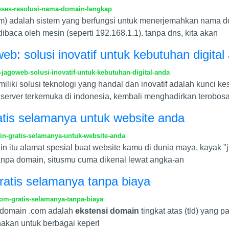
roses-resolusi-nama-domain-lengkap
em) adalah sistem yang berfungsi untuk menerjemahkan nama d
aca oleh mesin (seperti 192.168.1.1). tanpa dns, kita akan
eb: solusi inovatif untuk kebutuhan digital
jagoweb-solusi-inovatif-untuk-kebutuhan-digital-anda
iliki solusi teknologi yang handal dan inovatif adalah kunci k
 server terkemuka di indonesia, kembali menghadirkan terobos
tis selamanya untuk website anda
n-gratis-selamanya-untuk-website-anda
itu alamat spesial buat website kamu di dunia maya, kayak "ja
anpa domain, situsmu cuma dikenal lewat angka-an
atis selamanya tanpa biaya
m-gratis-selamanya-tanpa-biaya
 domain .com adalah
ekstensi domain
tingkat atas (tld) yang p
unakan untuk berbagai keperl