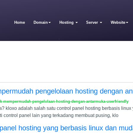
Home
Domain
Hosting
Server
Website
mpermudah pengelolaan hosting dengan ant
tuk-mempermudah-pengelolaan-hosting-dengan-antarmuka-userfriendly
? kloxo adalah salah satu control panel hosting berbasis linu
rti control panel lain yang terkadang membuat pusing, klo
 panel hosting yang berbasis linux dan mu