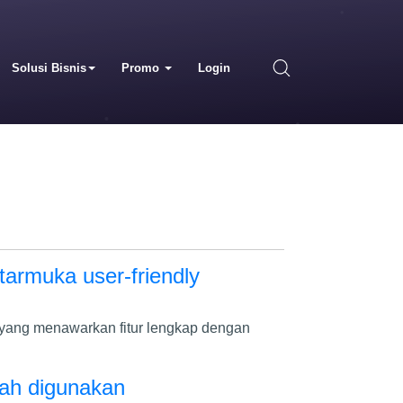
Solusi Bisnis
Promo
Login
armuka user-friendly
x yang menawarkan fitur lengkap dengan
dah digunakan