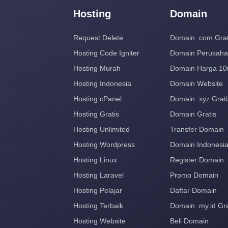
Hosting
Domain
Request Delete
Domain .com Grat
Hosting Code Igniter
Domain Perusah
Hosting Murah
Domain Harga 10
Hosting Indonesia
Domain Website
Hosting cPanel
Domain .xyz Grati
Hosting Gratis
Domain Gratis
Hosting Unlimited
Transfer Domain
Hosting Wordpress
Domain Indonesi
Hosting Linux
Register Domain
Hosting Laravel
Promo Domain
Hosting Pelajar
Daftar Domain
Hosting Terbaik
Domain .my.id Gra
Hosting Website
Beli Domain