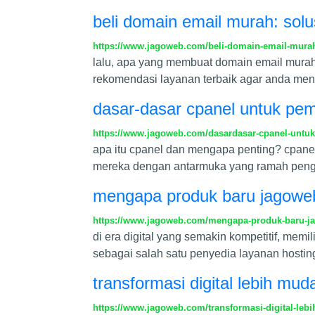
beli domain email murah: solu
https://www.jagoweb.com/beli-domain-email-murah-
lalu, apa yang membuat domain email murah m
rekomendasi layanan terbaik agar anda men
dasar-dasar cpanel untuk pem
https://www.jagoweb.com/dasardasar-cpanel-untu
apa itu cpanel dan mengapa penting? cpan
mereka dengan antarmuka yang ramah pengg
mengapa produk baru jagoweb 
https://www.jagoweb.com/mengapa-produk-baru-jag
di era digital yang semakin kompetitif, memi
sebagai salah satu penyedia layanan hosting
transformasi digital lebih mu
https://www.jagoweb.com/transformasi-digital-leb