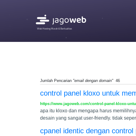
Web Hosting Murah & Berkualitas
Jumlah Pencarian
"email dengan domain"
46
control panel kloxo untuk me
https://www.jagoweb.com/control-panel-kloxo-un
apa itu kloxo dan mengapa harus memilihnya
desain yang sangat user-friendly. tidak sepe
cpanel identic dengan control