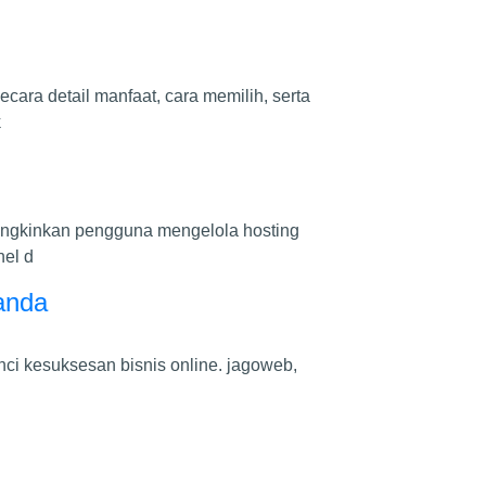
cara detail manfaat, cara memilih, serta
k
ungkinkan pengguna mengelola hosting
el d
 anda
unci kesuksesan bisnis online. jagoweb,