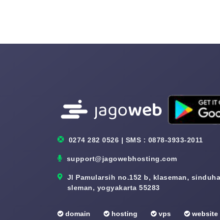
0274 282 0526 | SMS : 0878-3933-2011
support@jagowebhosting.com
Jl Pamularsih no.152 b, klaseman, sinduhar
sleman, yogyakarta 55283
domain
hosting
vps
website