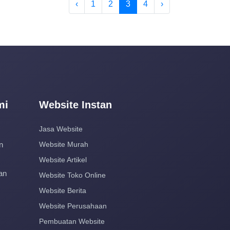
‹
1
2
3
4
›
mi
Website Instan
Jasa Website
n
Website Murah
Website Artikel
an
Website Toko Online
Website Berita
Website Perusahaan
Pembuatan Website