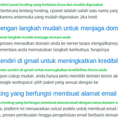
ontrol-panel-hosting-yang-berbasis-linux-dan-mudah-digunakan
berbicara tentang hosting, cpanel adalah salah satu nama yang
l karena antarmuka yang mudah digunakan. jika hosti
l dengan langkah mudah untuk menjaga dom
cpanel-langkah-mudah-menjaga-domain-anda
h proses menautkan domain anda ke server tanpa mengaitkannya 
ementara anda memutuskan langkah berikutnya. fungsinya
diri di gmail untuk meningkatkan kredibil
n-sendiri-di-gmail-untuk-meningkatkan-kredibilitas-bisnis-anda
 pun cukup mudah. anda hanya perlu memiliki domain bisnis a
 google workspace: pilih paket yang sesuai dengan ke
ing yang berfungsi membuat alamat email
-hosting-yang-berfungsi-membuat-alamat-email-dengan-nama-domain-se
, platform ini menawarkan solusi praktis untuk membuat email 
n, proses pembuatan hingga pengelolaan email berbasis domai