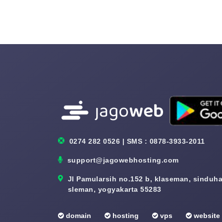
0274 282 0526 | SMS : 0878-3933-2011
support@jagowebhosting.com
Jl Pamularsih no.152 b, klaseman, sinduhar
sleman, yogyakarta 55283
domain
hosting
vps
website