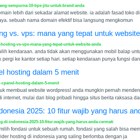
ng-sempurna-10-tips-jitu-untuk-brand-anda
ain lebih dari sekadar alamat website. ia adalah fasad toko di
 maya. sebuah nama domain efektif bisa langsung mengkomun
ing vs. vps: mana yang tepat untuk websit
-hosting-vs-vps-mana-yang-tepat-untuk-website-anda
emilih kendaraan. anda tidak akan menggunakan mobil balap u
 pergi ke kantor setiap hari. setiap kendaraan punya fungsi dan
nel hosting dalam 5 menit
i-cpanel-hosting-dalam-5-menit
ntuk membuat website wordpress! anda mungkin pernah menden
internet, mulai dari blog pribadi hingga situs berita raksasa da
ndonesia 2025: 10 fitur wajib yang harus an
-di-indonesia-2025-10-fitur-wajib-yang-harus-anda-cermati
emilih fondasi untuk sebuah rumah. fondasi yang salah bisa me
ovider hosting di indonesia yang saling berlomba dengan ja