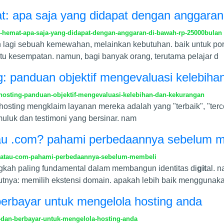
: apa saja yang didapat dengan anggaran 
hemat-apa-saja-yang-didapat-dengan-anggaran-di-bawah-rp-25000bulan
an lagi sebuah kemewahan, melainkan kebutuhan. baik untuk porto
tu kesempatan. namun, bagi banyak orang, terutama pelajar d
ng: panduan objektif mengevaluasi kelebih
-hosting-panduan-objektif-mengevaluasi-kelebihan-dan-kekurangan
 hosting mengklaim layanan mereka adalah yang "terbaik", "ter
muluk dan testimoni yang bersinar. nam
 atau .com? pahami perbedaannya sebelum 
d-atau-com-pahami-perbedaannya-sebelum-membeli
gkah paling fundamental dalam membangun identitas di
git
al. 
utnya: memilih ekstensi domain. apakah lebih baik menggunak
n berbayar untuk mengelola hosting anda
s-dan-berbayar-untuk-mengelola-hosting-anda