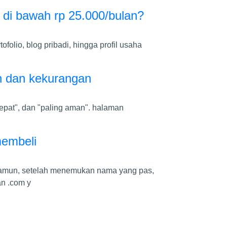
di bawah rp 25.000/bulan?
folio, blog pribadi, hingga profil usaha
an dan kekurangan
cepat", dan "paling aman". halaman
membeli
namun, setelah menemukan nama yang pas,
an .com y