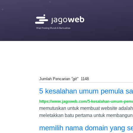
Web Hosting Murah & Berkualitas
Jumlah Pencarian
"git"
1148
5 kesalahan umum pemula saa
https://www.jagoweb.com/5-kesalahan-umum-pemul
memutuskan untuk membuat website adalah l
meletakkan batu pertama untuk membangun 
memilih nama domain yang sem