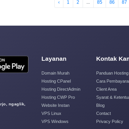
‹
1
2
...
85
86
87
Layanan
Kontak Ka
Domain Murah
Panduan Hosting
Hosting CPanel
Cara Pembayara
Hosting DirectAdmin
Client Area
Hosting CWP Pro
Syarat & Ketentu
jo, ngaglik,
Website Instan
Blog
VPS Linux
Contact
VPS Windows
Privacy Policy