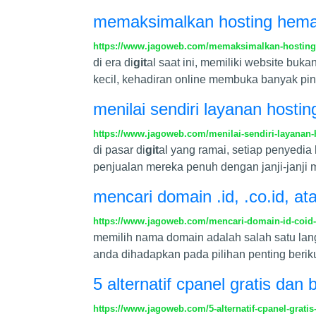
memaksimalkan hosting hemat
https://www.jagoweb.com/memaksimalkan-hosting-
di era di
git
al saat ini, memiliki website buk
kecil, kehadiran online membuka banyak pin
menilai sendiri layanan hosti
https://www.jagoweb.com/menilai-sendiri-layanan
di pasar di
git
al yang ramai, setiap penyedia
penjualan mereka penuh dengan janji-janji 
mencari domain .id, .co.id,
https://www.jagoweb.com/mencari-domain-id-coi
memilih nama domain adalah salah satu lan
anda dihadapkan pada pilihan penting berik
5 alternatif cpanel gratis da
https://www.jagoweb.com/5-alternatif-cpanel-grati