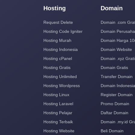
Hosting
Domain
Request Delete
Domain .com Grat
Hosting Code Igniter
Domain Perusah
Hosting Murah
Domain Harga 10
Hosting Indonesia
Domain Website
Hosting cPanel
Domain .xyz Grati
Hosting Gratis
Domain Gratis
Hosting Unlimited
Transfer Domain
Hosting Wordpress
Domain Indonesi
Hosting Linux
Register Domain
Hosting Laravel
Promo Domain
Hosting Pelajar
Daftar Domain
Hosting Terbaik
Domain .my.id Gra
Hosting Website
Beli Domain