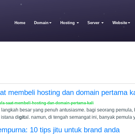
Home
Domain
Hosting
Server
Website
t membeli hosting dan domain pertama ka
a-saat-membeli-hosting-dan-domain-pertama-kali
angkah besar yang penuh antusiasme. bagi seorang pemula, be
istana di
git
al. namun, di tengah semangat ini, banyak pemula 
purna: 10 tips jitu untuk brand anda