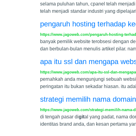
selama puluhan tahun, cpanel telah menjadi 
telah menjadi standar industri yang dipela
pengaruh hosting terhadap ke
https://www.jagoweb.com/pengaruh-hosting-terhad
banyak pemilik website terobsesi dengan de
dan berbulan-bulan menulis artikel pilar. na
apa itu ssl dan mengapa web
https://www.jagoweb.com/apa-itu-ssl-dan-mengap
pernahkah anda mengunjungi sebuah website 
peringatan itu bukan sekadar hiasan. itu a
strategi memilih nama domain
https://www.jagoweb.com/strategi-memilih-nama-d
di tengah pasar di
git
al yang padat, nama dom
identitas brand anda, dan kesan pertama ya