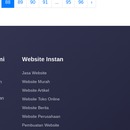
88
89
90
91
...
95
96
›
mi
Website Instan
Jasa Website
n
Website Murah
Website Artikel
an
Website Toko Online
Website Berita
Website Perusahaan
Pembuatan Website