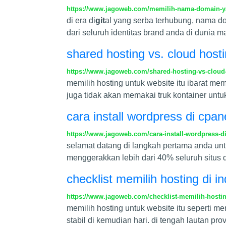
https://www.jagoweb.com/memilih-nama-domain-ya
di era di
git
al yang serba terhubung, nama dom
dari seluruh identitas brand anda di dunia
shared hosting vs. cloud host
https://www.jagoweb.com/shared-hosting-vs-cloud
memilih hosting untuk website itu ibarat m
juga tidak akan memakai truk kontainer untuk
cara install wordpress di cpa
https://www.jagoweb.com/cara-install-wordpress-d
selamat datang di langkah pertama anda u
menggerakkan lebih dari 40% seluruh situs di 
checklist memilih hosting di i
https://www.jagoweb.com/checklist-memilih-hosting
memilih hosting untuk website itu seperti m
stabil di kemudian hari. di tengah lautan pr