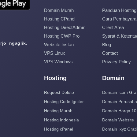
Domain Murah
Panduan Hosting
Hosting CPanel
Cara Pembayara
Hosting DirectAdmin
Client Area
Hosting CWP Pro
Syarat & Ketentu
jo, ngaglik,
Website Instan
Blog
VPS Linux
Contact
VPS Windows
Privacy Policy
Hosting
Domain
Request Delete
Domain .com Grat
Hosting Code Igniter
Domain Perusah
Hosting Murah
Domain Harga 10
Hosting Indonesia
Domain Website
Hosting cPanel
Domain .xyz Grati