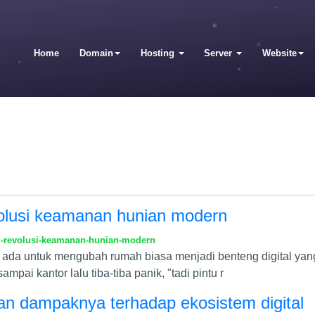
Home
Domain
Hosting
Server
Website
evolusi keamanan hunian modern
g-revolusi-keamanan-hunian-modern
ib ada untuk mengubah rumah biasa menjadi benteng digital yang 
ai kantor lalu tiba-tiba panik, "tadi pintu r
an dampaknya terhadap ekosistem digital