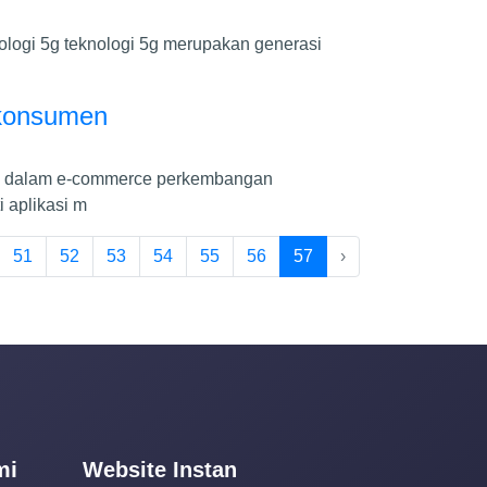
logi 5g teknologi 5g merupakan generasi
 konsumen
gi dalam e-commerce perkembangan
 aplikasi m
51
52
53
54
55
56
57
›
mi
Website Instan