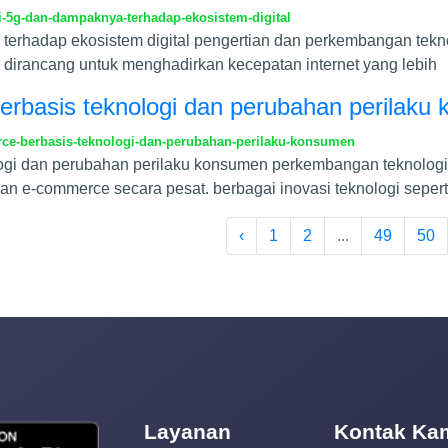
-5g-dan-dampaknya-terhadap-ekosistem-digital
erhadap ekosistem digital pengertian dan perkembangan tekno
g dirancang untuk menghadirkan kecepatan internet yang lebih
basis teknologi dan perubahan perilaku
e-berbasis-teknologi-dan-perubahan-perilaku-konsumen
ogi dan perubahan perilaku konsumen perkembangan teknolo
an e-commerce secara pesat. berbagai inovasi teknologi seperti
‹
1
2
...
49
50
Layanan
Kontak Ka