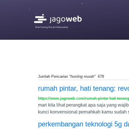
Web Hosting Murah & Berkualitas
Jumlah Pencarian
"hosting murah"
678
rumah pintar, hati tenang: r
https://www.jagoweb.com/rumah-pintar-hati-tenan
mari kita lihat perangkat apa saja yang waj
kunci konvensional pernahkah kamu sudah samp
perkembangan teknologi 5g d