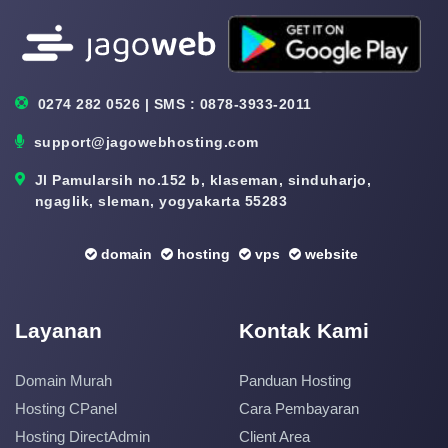
0274 282 0526 | SMS : 0878-3933-2011
support@jagowebhosting.com
Jl Pamularsih no.152 b, klaseman, sinduharjo,
ngaglik, sleman, yogyakarta 55283
domain
hosting
vps
website
Layanan
Kontak Kami
Domain Murah
Panduan Hosting
Hosting CPanel
Cara Pembayaran
Hosting DirectAdmin
Client Area