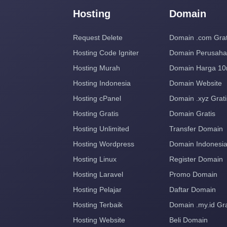
Hosting
Domain
Request Delete
Domain .com Grat
Hosting Code Igniter
Domain Perusah
Hosting Murah
Domain Harga 10
Hosting Indonesia
Domain Website
Hosting cPanel
Domain .xyz Grati
Hosting Gratis
Domain Gratis
Hosting Unlimited
Transfer Domain
Hosting Wordpress
Domain Indonesi
Hosting Linux
Register Domain
Hosting Laravel
Promo Domain
Hosting Pelajar
Daftar Domain
Hosting Terbaik
Domain .my.id Gra
Hosting Website
Beli Domain