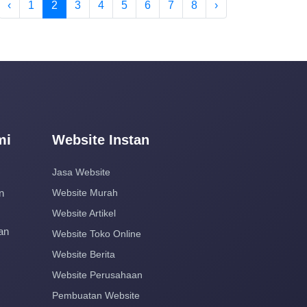
‹
1
2
3
4
5
6
7
8
›
mi
Website Instan
Jasa Website
n
Website Murah
Website Artikel
an
Website Toko Online
Website Berita
Website Perusahaan
Pembuatan Website