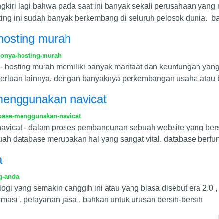
ungkiri lagi bahwa pada saat ini banyak sekali perusahaan yan
ting ini sudah banyak berkembang di seluruh pelosok dunia. b
hosting murah
gonya-hosting-murah
- hosting murah memiliki banyak manfaat dan keuntungan yang
erluan lainnya, dengan banyaknya perkembangan usaha atau b
e menggunakan navicat
tabase-menggunakan-navicat
 navicat - dalam proses pembangunan sebuah website yang bers
uah database merupakan hal yang sangat vital. database berfu
a
g-anda
logi yang semakin canggih ini atau yang biasa disebut era 2.0 
masi , pelayanan jasa , bahkan untuk urusan bersih-bersih