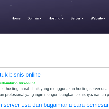
Home
Domain
Hosting
Server
Website
uk bisnis online
rah-untuk-bisnis-online
line - hosting murah, baik yang menggunakan hosting server u
pun profesional yang ingin mengembangkan bisnisnya. namun 
ah server usa dan bagaimana cara pemesa