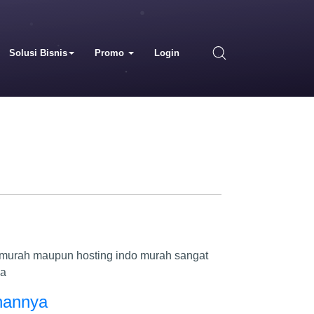
Solusi Bisnis
Promo
Login
sa murah maupun hosting indo murah sangat
pa
nannya