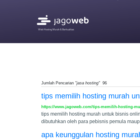
Web Hosting Murah & Berkualitas
Jumlah Pencarian
"jasa hosting"
96
tips memilih hosting murah unt
https://www.jagoweb.com/tips-memilih-hosting-mu
tips memilih hosting murah untuk bisnis on
dibutuhkan oleh para pebisnis pemula mau
apa keunggulan hosting mur