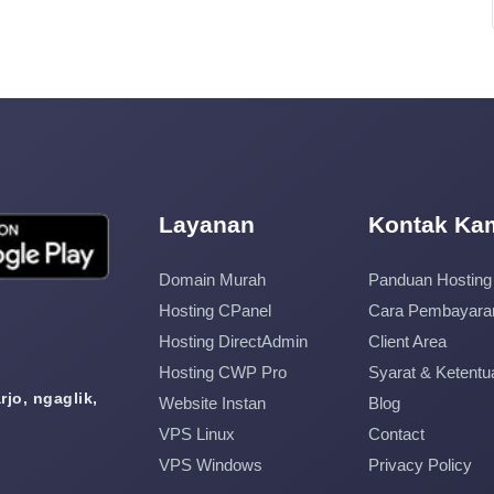
Layanan
Kontak Ka
Domain Murah
Panduan Hosting
Hosting CPanel
Cara Pembayara
Hosting DirectAdmin
Client Area
Hosting CWP Pro
Syarat & Ketentu
jo, ngaglik,
Website Instan
Blog
VPS Linux
Contact
VPS Windows
Privacy Policy