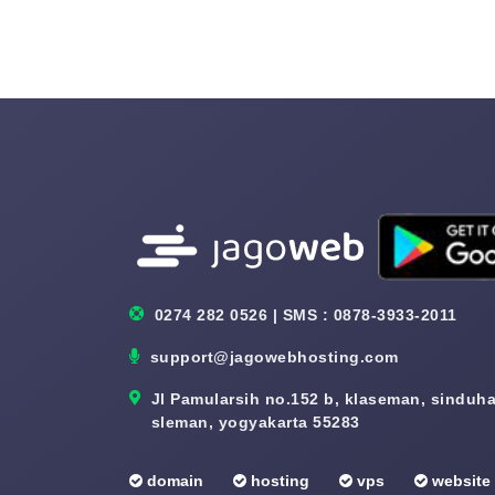
0274 282 0526 | SMS : 0878-3933-2011
support@jagowebhosting.com
Jl Pamularsih no.152 b, klaseman, sinduhar
sleman, yogyakarta 55283
domain
hosting
vps
website