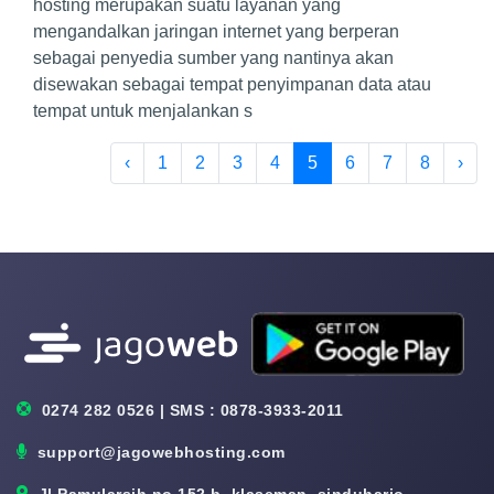
hosting merupakan suatu layanan yang
mengandalkan jaringan internet yang berperan
sebagai penyedia sumber yang nantinya akan
disewakan sebagai tempat penyimpanan data atau
tempat untuk menjalankan s
‹
1
2
3
4
5
6
7
8
›
0274 282 0526 | SMS : 0878-3933-2011
support@jagowebhosting.com
Jl Pamularsih no.152 b, klaseman, sinduharjo,