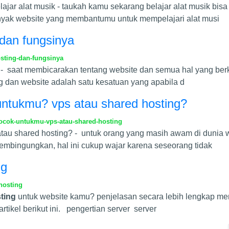
ar alat musik - taukah kamu sekarang belajar alat musik bisa 
i banyak website yang membantumu untuk mempelajari alat musi
 dan fungsinya
sting-dan-fungsinya
 - saat membicarakan tentang website dan semua hal yang berka
ing dan website adalah satu kesatuan yang apabila d
untukmu? vps atau shared hosting?
ocok-untukmu-vps-atau-shared-hosting
au shared hosting? - untuk orang yang masih awam di dunia w
embingungkan, hal ini cukup wajar karena seseorang tidak
ng
hosting
ting
untuk website kamu? penjelasan secara lebih lengkap meng
artikel berikut ini. pengertian server server