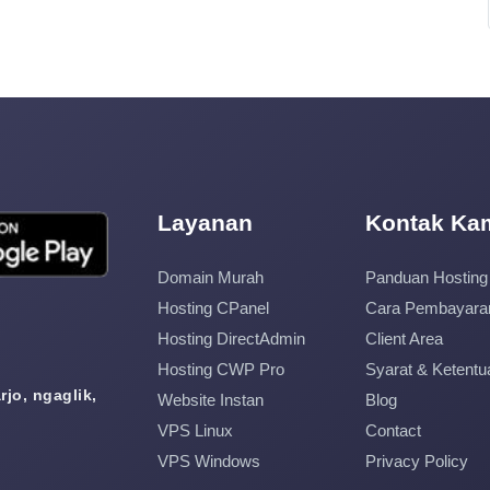
Layanan
Kontak Ka
Domain Murah
Panduan Hosting
Hosting CPanel
Cara Pembayara
Hosting DirectAdmin
Client Area
Hosting CWP Pro
Syarat & Ketentu
jo, ngaglik,
Website Instan
Blog
VPS Linux
Contact
VPS Windows
Privacy Policy