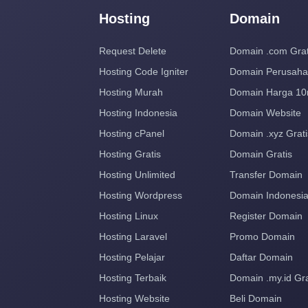
Hosting
Domain
Request Delete
Domain .com Grat
Hosting Code Igniter
Domain Perusah
Hosting Murah
Domain Harga 10
Hosting Indonesia
Domain Website
Hosting cPanel
Domain .xyz Grati
Hosting Gratis
Domain Gratis
Hosting Unlimited
Transfer Domain
Hosting Wordpress
Domain Indonesi
Hosting Linux
Register Domain
Hosting Laravel
Promo Domain
Hosting Pelajar
Daftar Domain
Hosting Terbaik
Domain .my.id Gra
Hosting Website
Beli Domain