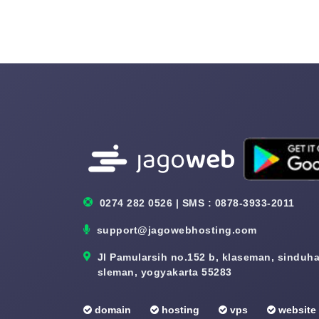
0274 282 0526 | SMS : 0878-3933-2011
support@jagowebhosting.com
Jl Pamularsih no.152 b, klaseman, sinduhar
sleman, yogyakarta 55283
domain
hosting
vps
website