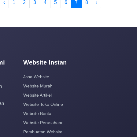
‹
1
2
3
4
5
6
7
8
›
mi
Website Instan
Jasa Website
n
Website Murah
Website Artikel
an
Website Toko Online
Website Berita
Website Perusahaan
Pembuatan Website