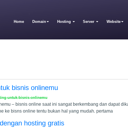
Home
Domain
Hosting
Server
Website
ntuk bisnis onlinemu
ting-untuk-bisnis-onlinemu
linemu – bisnis online saat ini sangat berkembang dan dapat d
ine ke bisns online tentu bukan hal yang mudah. pertama
dengan hosting gratis