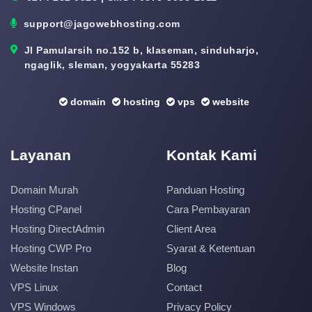
support@jagowebhosting.com
Jl Pamularsih no.152 b, klaseman, sinduharjo,
ngaglik, sleman, yogyakarta 55283
domain
hosting
vps
website
Layanan
Kontak Kami
Domain Murah
Panduan Hosting
Hosting CPanel
Cara Pembayaran
Hosting DirectAdmin
Client Area
Hosting CWP Pro
Syarat & Ketentuan
Website Instan
Blog
VPS Linux
Contact
VPS Windows
Privacy Policy