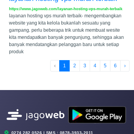
https://www.jagoweb.com/layanan-hosting-vps-murah-terbaik
layanan hosting vps murah terbaik- mengembangkan
website yang kita kelola bukanlah sesuatu yang
gampang. perlu beberapa trik untuk membuat wesite
kita mendapatkan banyak pengunjung, sehingga akan
banyak mendatangkan pelanggan baru untuk setiap
produk
‹
1
2
3
4
5
6
›
0274 282 0526 | SMS : 0878-3933-2011