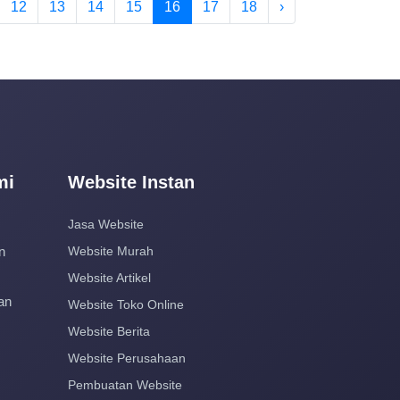
12
13
14
15
16
17
18
›
mi
Website Instan
Jasa Website
n
Website Murah
Website Artikel
an
Website Toko Online
Website Berita
Website Perusahaan
Pembuatan Website