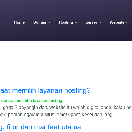
Home
Domain
Hosting
Server
Website
saat memilih layanan hosting?
ikan-saat-memilih-layanan-hosting
 gagal? bayangin deh, website itu wajah digital anda. kalau host
k. pernah ngalamin situs lemot? pasti kesel dan lang
ng: fitur dan manfaat utama