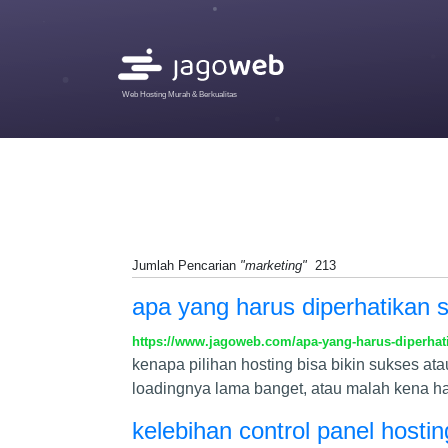
Web Hosting Murah & Berkualitas
Jumlah Pencarian
"marketing"
213
apa yang harus diperhatikan 
https://www.jagoweb.com/apa-yang-harus-diperhat
kenapa pilihan hosting bisa bikin sukses atau
loadingnya lama banget, atau malah kena hac
kelebihan control panel hosti