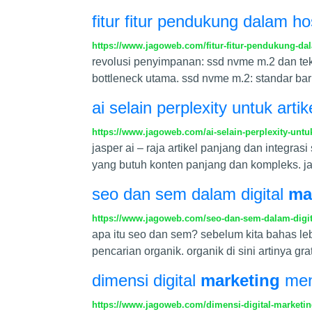
fitur fitur pendukung dalam ho
https://www.jagoweb.com/fitur-fitur-pendukung-dal
revolusi penyimpanan: ssd nvme m.2 dan tek
bottleneck utama. ssd nvme m.2: standar baru
ai selain perplexity untuk artik
https://www.jagoweb.com/ai-selain-perplexity-untuk-a
jasper ai – raja artikel panjang dan integras
yang butuh konten panjang dan kompleks. jas
seo dan sem dalam digital
ma
https://www.jagoweb.com/seo-dan-sem-dalam-digita
apa itu seo dan sem? sebelum kita bahas leb
pencarian organik. organik di sini artinya gr
dimensi digital
marketing
menu
https://www.jagoweb.com/dimensi-digital-marketing