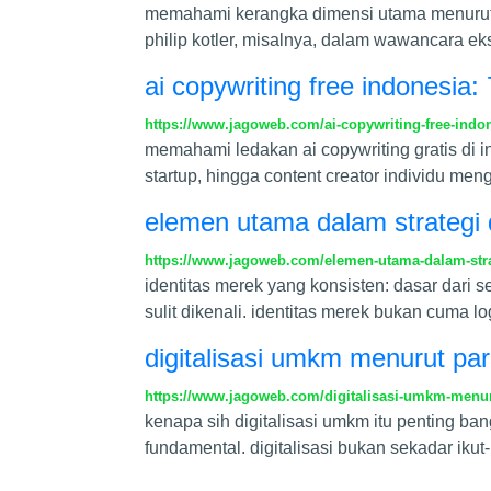
memahami kerangka dimensi utama menurut p
philip kotler, misalnya, dalam wawancara e
ai copywriting free indonesia: 
https://www.jagoweb.com/ai-copywriting-free-indone
memahami ledakan ai copywriting gratis di 
startup, hingga content creator individu me
elemen utama dalam strategi d
https://www.jagoweb.com/elemen-utama-dalam-strat
identitas merek yang konsisten: dasar dari s
sulit dikenali. identitas merek bukan cuma l
digitalisasi umkm menurut par
https://www.jagoweb.com/digitalisasi-umkm-menuru
kenapa sih digitalisasi umkm itu penting b
fundamental. digitalisasi bukan sekadar iku