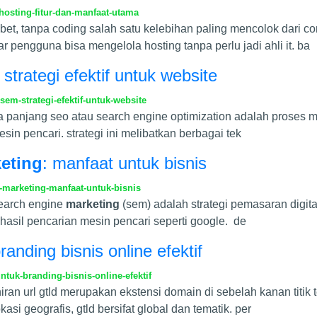
hosting-fitur-dan-manfaat-utama
t, tanpa coding salah satu kelebihan paling mencolok dari c
 pengguna bisa mengelola hosting tanpa perlu jadi ahli it. ba
trategi efektif untuk website
em-strategi-efektif-untuk-website
 panjang seo atau search engine optimization adalah proses men
sin pencari. strategi ini melibatkan berbagai tek
eting
: manfaat untuk bisnis
-marketing-manfaat-untuk-bisnis
earch engine
marketing
(sem) adalah strategi pemasaran digit
 hasil pencarian mesin pencari seperti google. de
randing bisnis online efektif
tuk-branding-bisnis-online-efektif
iran url gtld merupakan ekstensi domain di sebelah kanan titik
kasi geografis, gtld bersifat global dan tematik. per