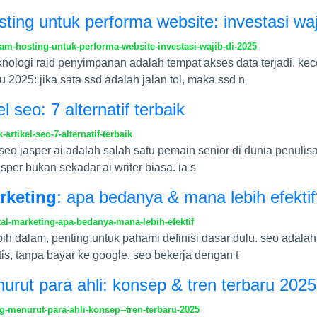
sting untuk performa website: investasi waj
am-hosting-untuk-performa-website-investasi-wajib-di-2025
nologi raid penyimpanan adalah tempat akses data terjadi. kec
 2025: jika sata ssd adalah jalan tol, maka ssd n
el seo: 7 alternatif terbaik
rtikel-seo-7-alternatif-terbaik
i seo jasper ai adalah salah satu pemain senior di dunia penulis
per bukan sekadar ai writer biasa. ia s
rketing
: apa bedanya & mana lebih efekti
l-marketing-apa-bedanya-mana-lebih-efektif
ih dalam, penting untuk pahami definisi dasar dulu. seo adalah 
atis, tanpa bayar ke google. seo bekerja dengan t
rut para ahli: konsep & tren terbaru 2025
-menurut-para-ahli-konsep--tren-terbaru-2025