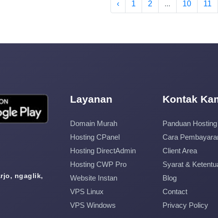
‹
1
2
...
10
11
Layanan
Kontak Ka
Domain Murah
Panduan Hosting
Hosting CPanel
Cara Pembayara
Hosting DirectAdmin
Client Area
Hosting CWP Pro
Syarat & Ketentu
jo, ngaglik,
Website Instan
Blog
VPS Linux
Contact
VPS Windows
Privacy Policy