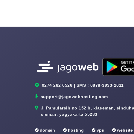
0274 282 0526 | SMS : 0878-3933-2011
support@jagowebhosting.com
Jl Pamularsih no.152 b, klaseman, sinduhar
sleman, yogyakarta 55283
domain
hosting
vps
website