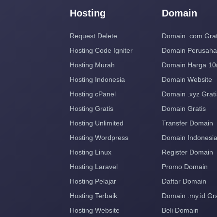
Hosting
Domain
Request Delete
Domain .com Grat
Hosting Code Igniter
Domain Perusah
Hosting Murah
Domain Harga 10
Hosting Indonesia
Domain Website
Hosting cPanel
Domain .xyz Grati
Hosting Gratis
Domain Gratis
Hosting Unlimited
Transfer Domain
Hosting Wordpress
Domain Indonesi
Hosting Linux
Register Domain
Hosting Laravel
Promo Domain
Hosting Pelajar
Daftar Domain
Hosting Terbaik
Domain .my.id Gra
Hosting Website
Beli Domain