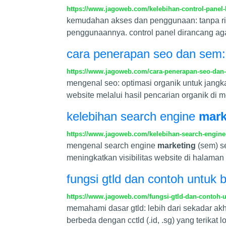
https://www.jagoweb.com/kelebihan-control-panel-
kemudahan akses dan penggunaan: tanpa ribe
penggunaannya. control panel dirancang agar
cara penerapan seo dan sem: s
https://www.jagoweb.com/cara-penerapan-seo-dan-s
mengenal seo: optimasi organik untuk jangka
website melalui hasil pencarian organik di me
kelebihan search engine
mark
https://www.jagoweb.com/kelebihan-search-engine
mengenal search engine
marketing
(sem) s
meningkatkan visibilitas website di halaman
fungsi gtld dan contoh untuk b
https://www.jagoweb.com/fungsi-gtld-dan-contoh-un
memahami dasar gtld: lebih dari sekadar akh
berbeda dengan cctld (.id, .sg) yang terikat lo