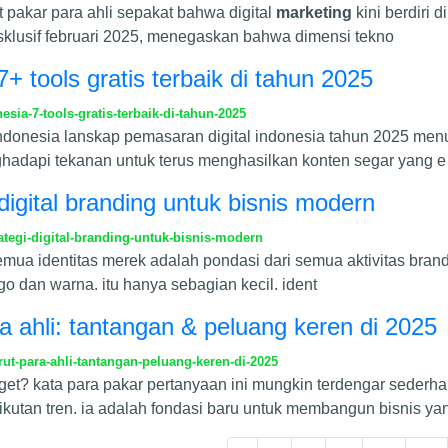
akar para ahli sepakat bahwa digital
marketing
kini berdiri d
ksklusif februari 2025, menegaskan bahwa dimensi tekno
7+ tools gratis terbaik di tahun 2025
sia-7-tools-gratis-terbaik-di-tahun-2025
indonesia lanskap pemasaran digital indonesia tahun 2025 men
nghadapi tekanan untuk terus menghasilkan konten segar yang e
igital branding untuk bisnis modern
egi-digital-branding-untuk-bisnis-modern
emua identitas merek adalah pondasi dari semua aktivitas brand
ogo dan warna. itu hanya sebagian kecil. ident
a ahli: tantangan & peluang keren di 2025
t-para-ahli-tantangan-peluang-keren-di-2025
anget? kata para pakar pertanyaan ini mungkin terdengar seder
t-ikutan tren. ia adalah fondasi baru untuk membangun bisnis ya