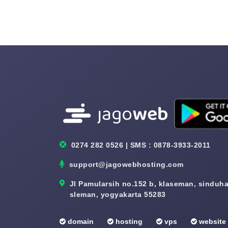
0274 282 0526 | SMS : 0878-3933-2011
support@jagowebhosting.com
Jl Pamularsih no.152 b, klaseman, sinduhar
sleman, yogyakarta 55283
domain
hosting
vps
website