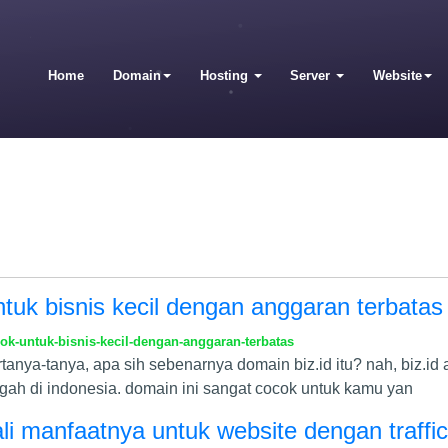
Home
Domain
Hosting
Server
Website
tuk bisnis kecil dengan anggaran terbatas
k-untuk-bisnis-kecil-dengan-anggaran-terbatas
tanya-tanya, apa sih sebenarnya domain biz.id itu? nah, biz.i
ah di indonesia. domain ini sangat cocok untuk kamu yan
li manfaatnya untuk website dengan traffic