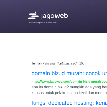
Web Hosting Murah & Berkualitas
Jumlah Pencarian
"optimasi seo"
108
domain biz.id murah: cocok un
https://www.jagoweb.com/domain-bizid-murah-coco
apa itu domain biz.id? mungkin ada yang ber
khusus untuk pelaku usaha kecil dan meneng
fungsi dedicated hosting: kena