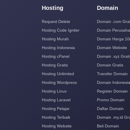
Hosting
Domain
Request Delete
Domain .com Grat
Hosting Code Igniter
Domain Perusah
Hosting Murah
Domain Harga 10
Hosting Indonesia
Domain Website
Hosting cPanel
Domain .xyz Grati
Hosting Gratis
Domain Gratis
Hosting Unlimited
Transfer Domain
Hosting Wordpress
Domain Indonesi
Hosting Linux
Register Domain
Hosting Laravel
Promo Domain
Hosting Pelajar
Daftar Domain
Hosting Terbaik
Domain .my.id Gra
Hosting Website
Beli Domain