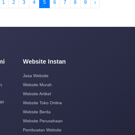
1
2
3
4
5
6
7
8
9
›
mi
Website Instan
Jasa Website
n
Website Murah
Website Artikel
an
Website Toko Online
Website Berita
Website Perusahaan
Pembuatan Website