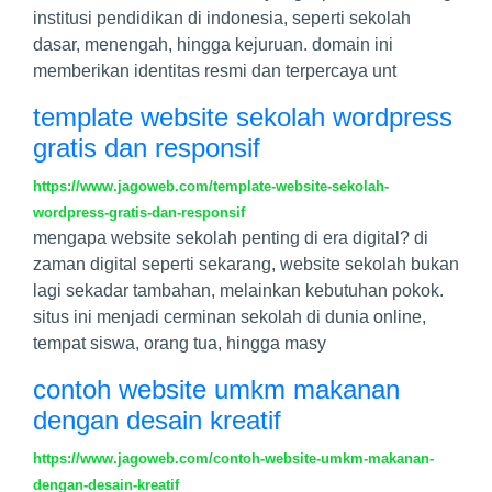
institusi pendidikan di indonesia, seperti sekolah
dasar, menengah, hingga kejuruan. domain ini
memberikan identitas resmi dan terpercaya unt
template website sekolah wordpress
gratis dan responsif
https://www.jagoweb.com/template-website-sekolah-
wordpress-gratis-dan-responsif
mengapa website sekolah penting di era digital? di
zaman digital seperti sekarang, website sekolah bukan
lagi sekadar tambahan, melainkan kebutuhan pokok.
situs ini menjadi cerminan sekolah di dunia online,
tempat siswa, orang tua, hingga masy
contoh website umkm makanan
dengan desain kreatif
https://www.jagoweb.com/contoh-website-umkm-makanan-
dengan-desain-kreatif