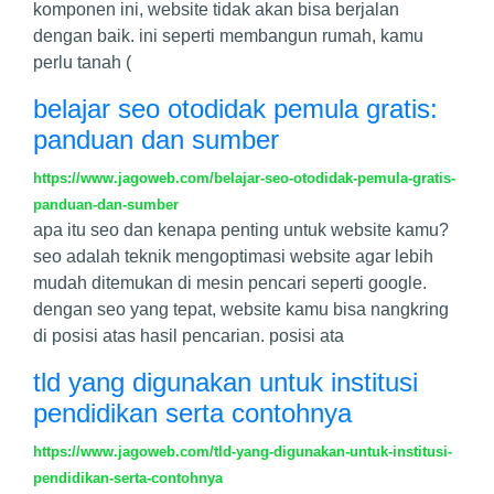
komponen ini, website tidak akan bisa berjalan
dengan baik. ini seperti membangun rumah, kamu
perlu tanah (
belajar seo otodidak pemula gratis:
panduan dan sumber
https://www.jagoweb.com/belajar-seo-otodidak-pemula-gratis-
panduan-dan-sumber
apa itu seo dan kenapa penting untuk website kamu?
seo adalah teknik mengoptimasi website agar lebih
mudah ditemukan di mesin pencari seperti google.
dengan seo yang tepat, website kamu bisa nangkring
di posisi atas hasil pencarian. posisi ata
tld yang digunakan untuk institusi
pendidikan serta contohnya
https://www.jagoweb.com/tld-yang-digunakan-untuk-institusi-
pendidikan-serta-contohnya