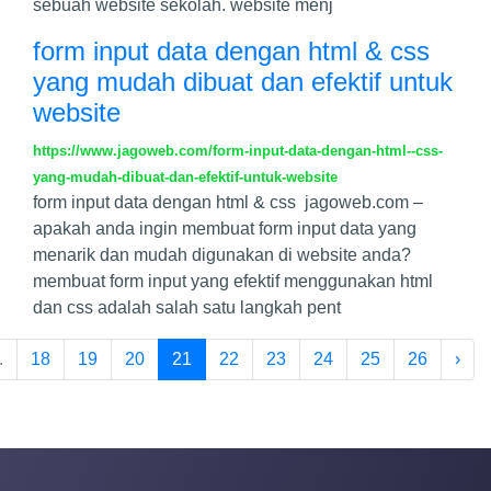
sebuah website sekolah. website menj
form input data dengan html & css
yang mudah dibuat dan efektif untuk
website
https://www.jagoweb.com/form-input-data-dengan-html--css-
yang-mudah-dibuat-dan-efektif-untuk-website
form input data dengan html & css jagoweb.com –
apakah anda ingin membuat form input data yang
menarik dan mudah digunakan di website anda?
membuat form input yang efektif menggunakan html
dan css adalah salah satu langkah pent
.
18
19
20
21
22
23
24
25
26
›