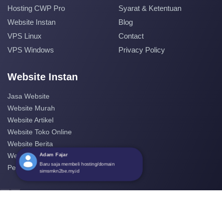
Hosting CWP Pro
Syarat & Ketentuan
Website Instan
Blog
VPS Linux
Contact
VPS Windows
Privacy Policy
Website Instan
Jasa Website
Website Murah
Website Artikel
Website Toko Online
Website Berita
Adam Fajar
Website Perusahaan
Baru saja membeli hosting/domain
Pembuatan Website
simsmkn2be.my.id
‹
›