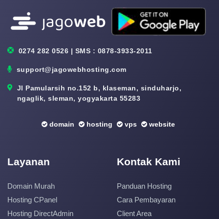
0274 282 0526 | SMS : 0878-3933-2011
support@jagowebhosting.com
Jl Pamularsih no.152 b, klaseman, sinduharjo,
ngaglik, sleman, yogyakarta 55283
domain
hosting
vps
website
Layanan
Kontak Kami
Domain Murah
Panduan Hosting
Hosting CPanel
Cara Pembayaran
Hosting DirectAdmin
Client Area