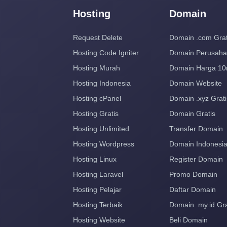
Hosting
Domain
Request Delete
Domain .com Grat
Hosting Code Igniter
Domain Perusah
Hosting Murah
Domain Harga 10
Hosting Indonesia
Domain Website
Hosting cPanel
Domain .xyz Grati
Hosting Gratis
Domain Gratis
Hosting Unlimited
Transfer Domain
Hosting Wordpress
Domain Indonesi
Hosting Linux
Register Domain
Hosting Laravel
Promo Domain
Hosting Pelajar
Daftar Domain
Hosting Terbaik
Domain .my.id Gra
Hosting Website
Beli Domain