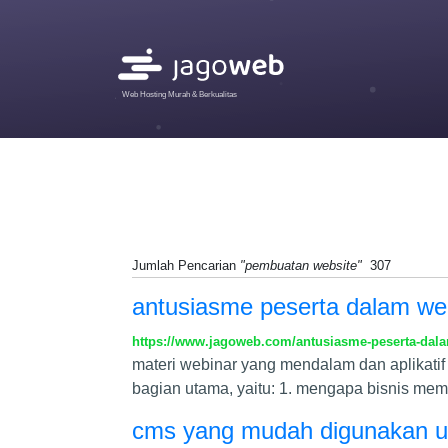
Web Hosting Murah & Berkualitas
Jumlah Pencarian
"pembuatan website"
307
antusiasme peserta dalam we
https://www.jagoweb.com/antusiasme-peserta-dala
materi webinar yang mendalam dan aplikatif
bagian utama, yaitu: 1. mengapa bisnis mem
cms yang mudah digunakan un