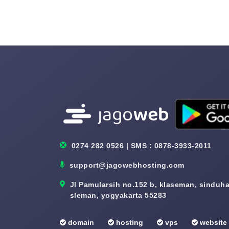
0274 282 0526 | SMS : 0878-3933-2011
support@jagowebhosting.com
Jl Pamularsih no.152 b, klaseman, sinduhar
sleman, yogyakarta 55283
domain
hosting
vps
website