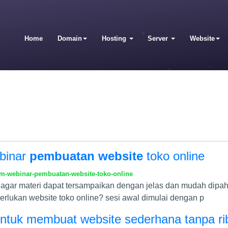
Home
Domain
Hosting
Server
Website
binar
pembuatan website
toko online
m-webinar-pembuatan-website-toko-online
 agar materi dapat tersampaikan dengan jelas dan mudah dipah
erlukan website toko online? sesi awal dimulai dengan p
tuk membuat website sederhana tanpa ri