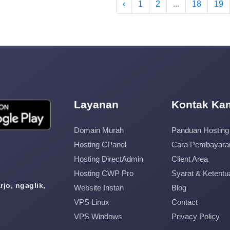
‹
1
2
...
18
19
Layanan
Kontak Ka
Domain Murah
Panduan Hosting
Hosting CPanel
Cara Pembayara
Hosting DirectAdmin
Client Area
Hosting CWP Pro
Syarat & Ketentu
jo, ngaglik,
Website Instan
Blog
VPS Linux
Contact
VPS Windows
Privacy Policy