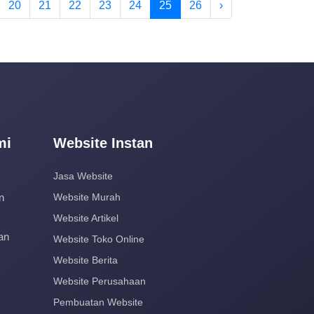
20
21
22
23
24
25
26
›
mi
Website Instan
Jasa Website
n
Website Murah
Website Artikel
an
Website Toko Online
Website Berita
Website Perusahaan
Pembuatan Website