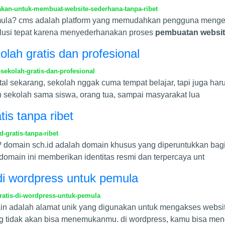
an-untuk-membuat-website-sederhana-tanpa-ribet
mula? cms adalah platform yang memudahkan pengguna mengelo
solusi tepat karena menyederhanakan proses
pembuatan websi
lah gratis dan profesional
ekolah-gratis-dan-profesional
ital sekarang, sekolah nggak cuma tempat belajar, tapi juga ha
 sekolah sama siswa, orang tua, sampai masyarakat lua
is tanpa ribet
gratis-tanpa-ribet
domain sch.id adalah domain khusus yang diperuntukkan bagi in
domain ini memberikan identitas resmi dan terpercaya unt
di wordpress untuk pemula
atis-di-wordpress-untuk-pemula
n adalah alamat unik yang digunakan untuk mengakses website
ang tidak akan bisa menemukanmu. di wordpress, kamu bisa me