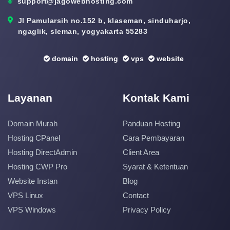
support@jagowebhosting.com
Jl Pamularsih no.152 b, klaseman, sinduharjo,
ngaglik, sleman, yogyakarta 55283
domain
hosting
vps
website
Layanan
Kontak Kami
Domain Murah
Panduan Hosting
Hosting CPanel
Cara Pembayaran
Hosting DirectAdmin
Client Area
Hosting CWP Pro
Syarat & Ketentuan
Website Instan
Blog
VPS Linux
Contact
VPS Windows
Privacy Policy