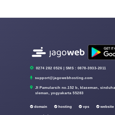
0274 282 0526 | SMS : 0878-3933-2011
support@jagowebhosting.com
Jl Pamularsih no.152 b, klaseman, sinduhar
sleman, yogyakarta 55283
domain
hosting
vps
website