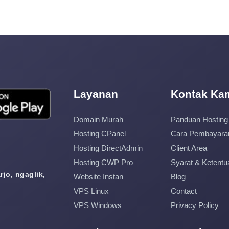
Layanan
Kontak Ka
Domain Murah
Panduan Hosting
Hosting CPanel
Cara Pembayara
Hosting DirectAdmin
Client Area
Hosting CWP Pro
Syarat & Ketentu
jo, ngaglik,
Website Instan
Blog
VPS Linux
Contact
VPS Windows
Privacy Policy