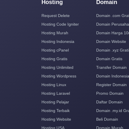
Hosting
Domain
Request Delete
Domain .com Grat
Hosting Code Igniter
Domain Perusah
Hosting Murah
Domain Harga 10
Hosting Indonesia
Domain Website
Hosting cPanel
Domain .xyz Grati
Hosting Gratis
Domain Gratis
Hosting Unlimited
Transfer Domain
Hosting Wordpress
Domain Indonesi
Hosting Linux
Register Domain
Hosting Laravel
Promo Domain
Hosting Pelajar
Daftar Domain
Hosting Terbaik
Domain .my.id Gra
Hosting Website
Beli Domain
Hosting USA
Domain Murah