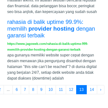
masalah teknis. ini adalah sebuah bencana reputasi
dan finansial. data pelanggan bisa bocor, peringkat
seo bisa anjlok, dan kepercayaan yang sudah susah
rahasia di balik uptime 99.9%:
memilih
provider hosting
dengan
garansi terbaik
https://www.jagoweb.com/rahasia-di-balik-uptime-999-
memilih-provider-hosting-dengan-garansi-terbaik
apa gunanya memiliki website super cepat dengan
desain menawan jika pengunjung disambut dengan
halaman "this site can’t be reached"? di dunia digital
yang berjalan 24/7, setiap detik website anda tidak
dapat diakses (downtime) adalah
2
...
6
7
8
9
10
11
12
13
14
›