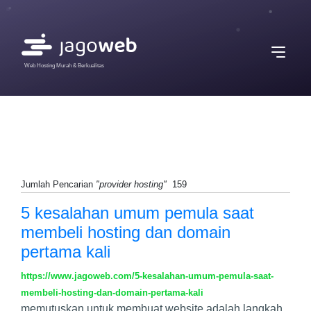
Web Hosting Murah & Berkualitas
Jumlah Pencarian
"provider hosting"
159
5 kesalahan umum pemula saat
membeli hosting dan domain
pertama kali
https://www.jagoweb.com/5-kesalahan-umum-pemula-saat-
membeli-hosting-dan-domain-pertama-kali
memutuskan untuk membuat website adalah langkah