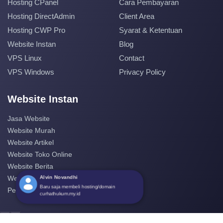
Hosting CPanel
Cara Pembayaran
Hosting DirectAdmin
Client Area
Hosting CWP Pro
Syarat & Ketentuan
Website Instan
Blog
VPS Linux
Contact
VPS Windows
Privacy Policy
Website Instan
Jasa Website
Website Murah
Website Artikel
Website Toko Online
Website Berita
Alvin Novandhi
Website Perusahaan
Baru saja membeli hosting/domain
Pembuatan Website
curhathukum.my.id
‹
›