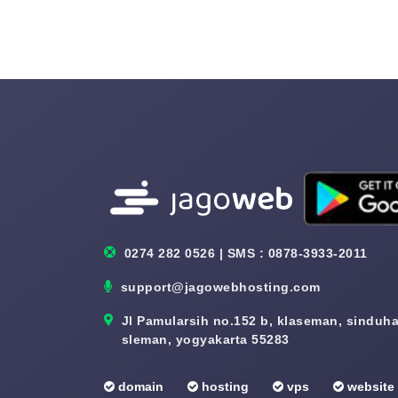
0274 282 0526 | SMS : 0878-3933-2011
support@jagowebhosting.com
Jl Pamularsih no.152 b, klaseman, sinduhar
sleman, yogyakarta 55283
domain
hosting
vps
website