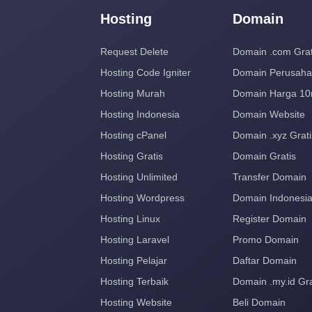
Hosting
Domain
Request Delete
Domain .com Grat
Hosting Code Igniter
Domain Perusah
Hosting Murah
Domain Harga 10
Hosting Indonesia
Domain Website
Hosting cPanel
Domain .xyz Grati
Hosting Gratis
Domain Gratis
Hosting Unlimited
Transfer Domain
Hosting Wordpress
Domain Indonesi
Hosting Linux
Register Domain
Hosting Laravel
Promo Domain
Hosting Pelajar
Daftar Domain
Hosting Terbaik
Domain .my.id Gra
Hosting Website
Beli Domain