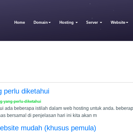
Home
Domain
Hosting
Server
Website
 perlu diketahui
g-yang-perlu-diketahui
hui ada beberapa istilah dalam web hosting untuk anda. beberap
ahas bersama! di penjelasan hari ini kita akan m
website mudah (khusus pemula)