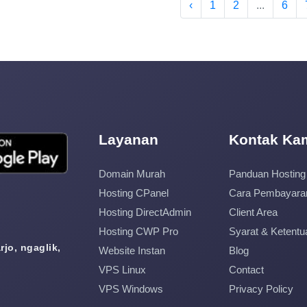
‹
1
2
...
6
Layanan
Kontak Ka
Domain Murah
Panduan Hosting
Hosting CPanel
Cara Pembayara
Hosting DirectAdmin
Client Area
Hosting CWP Pro
Syarat & Ketentu
jo, ngaglik,
Website Instan
Blog
VPS Linux
Contact
VPS Windows
Privacy Policy