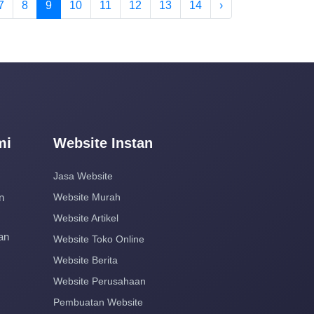
7
8
9
10
11
12
13
14
›
mi
Website Instan
Jasa Website
n
Website Murah
Website Artikel
an
Website Toko Online
Website Berita
Website Perusahaan
Pembuatan Website