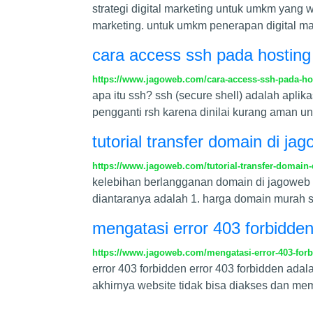
strategi digital marketing untuk umkm yang w
marketing. untuk umkm penerapan digital ma
cara access ssh pada hosting
https://www.jagoweb.com/cara-access-ssh-pada-ho
apa itu ssh? ssh (secure shell) adalah apli
pengganti rsh karena dinilai kurang aman u
tutorial transfer domain di ja
https://www.jagoweb.com/tutorial-transfer-domain
kelebihan berlangganan domain di jagoweb 
diantaranya adalah 1. harga domain murah 
mengatasi error 403 forbidde
https://www.jagoweb.com/mengatasi-error-403-for
error 403 forbidden error 403 forbidden ad
akhirnya website tidak bisa diakses dan mem