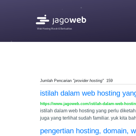
Web Hosting Murah & Berkualitas
Jumlah Pencarian
"provider hosting"
159
istilah dalam web hosting yang
https://www.jagoweb.com/istilah-dalam-web-hostin
istilah dalam web hosting yang perlu diketa
juga yang terlihat sudah familiar. yuk kita b
pengertian hosting, domain, 