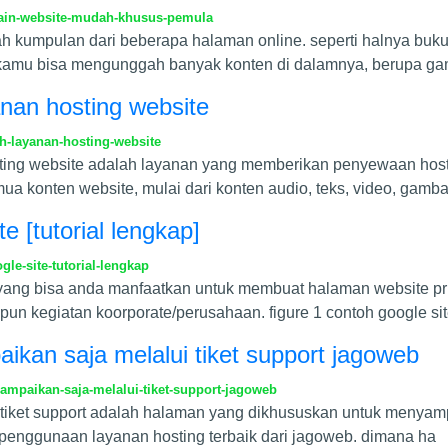
main-website-mudah-khusus-pemula
h kumpulan dari beberapa halaman online. seperti halnya buku,
. kamu bisa mengunggah banyak konten di dalamnya, berupa g
nan hosting website
-layanan-hosting-website
osting website adalah layanan yang memberikan penyewaan hos
 konten website, mulai dari konten audio, teks, video, gamba
 [tutorial lengkap]
e-site-tutorial-lengkap
 yang bisa anda manfaatkan untuk membuat halaman website priba
n kegiatan koorporate/perusahaan. figure 1 contoh google si
kan saja melalui tiket support jagoweb
mpaikan-saja-melalui-tiket-support-jagoweb
man tiket support adalah halaman yang dikhususkan untuk meny
enggunaan layanan hosting terbaik dari jagoweb. dimana ha