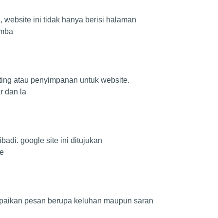
 website ini tidak hanya berisi halaman
amba
ting atau penyimpanan untuk website.
r dan la
di. google site ini ditujukan
te
ampaikan pesan berupa keluhan maupun saran