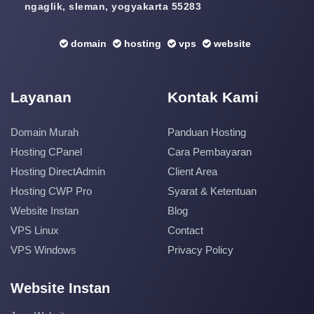
ngaglik, sleman, yogyakarta 55283
domain
hosting
vps
website
Layanan
Kontak Kami
Domain Murah
Panduan Hosting
Hosting CPanel
Cara Pembayaran
Hosting DirectAdmin
Client Area
Hosting CWP Pro
Syarat & Ketentuan
Website Instan
Blog
VPS Linux
Contact
VPS Windows
Privacy Policy
Website Instan