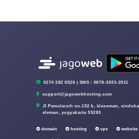
0274 282 0526 | SMS : 0878-3933-2011
support@jagowebhosting.com
Jl Pamularsih no.152 b, klaseman, sinduhar
sleman, yogyakarta 55283
domain
hosting
vps
website