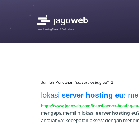
Web Hosting Murah & Berkualitas
Jumlah Pencarian
"server hosting eu"
1
lokasi
server hosting eu
: me
https://www.jagoweb.com/lokasi-server-hosting-eu-
mengapa memilih lokasi
server hosting eu
antaranya: kecepatan akses: dengan menemp