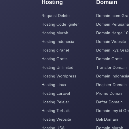
Hosting
Domain
Request Delete
Domain .com Grat
Hosting Code Igniter
Domain Perusah
Hosting Murah
Domain Harga 10
Hosting Indonesia
Domain Website
Hosting cPanel
Domain .xyz Grati
Hosting Gratis
Domain Gratis
Hosting Unlimited
Transfer Domain
Hosting Wordpress
Domain Indonesi
Hosting Linux
Register Domain
Hosting Laravel
Promo Domain
Hosting Pelajar
Daftar Domain
Hosting Terbaik
Domain .my.id Gra
Hosting Website
Beli Domain
Hosting USA
Domain Murah