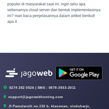
populer di masyarakat saat ini. ingin tahu apa
sebenarnya cloud server dan bentuk implementasinya
ini? mari baca penjelasannya dalam artikel berikut!
apa it
0274 282 0526 | SMS : 0878-3933-2011
support@jagowebhosting.com
Jl Pamularsih no.152 b, klaseman, sinduharjo,