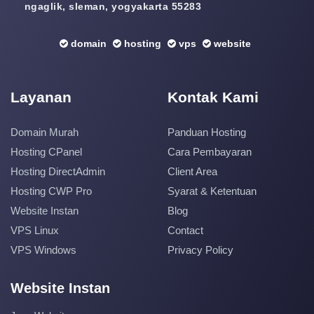
ngaglik, sleman, yogyakarta 55283
domain
hosting
vps
website
Layanan
Kontak Kami
Domain Murah
Panduan Hosting
Hosting CPanel
Cara Pembayaran
Hosting DirectAdmin
Client Area
Hosting CWP Pro
Syarat & Ketentuan
Website Instan
Blog
VPS Linux
Contact
VPS Windows
Privacy Policy
Website Instan