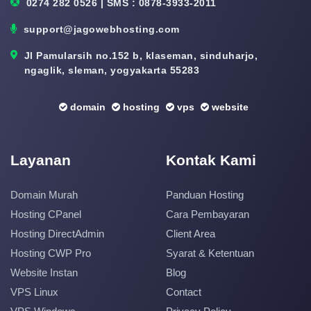
0274 282 0526 | SMS : 0878-3933-2011
support@jagowebhosting.com
Jl Pamularsih no.152 b, klaseman, sinduharjo,
ngaglik, sleman, yogyakarta 55283
domain
hosting
vps
website
Layanan
Kontak Kami
Domain Murah
Panduan Hosting
Hosting CPanel
Cara Pembayaran
Hosting DirectAdmin
Client Area
Hosting CWP Pro
Syarat & Ketentuan
Website Instan
Blog
VPS Linux
Contact