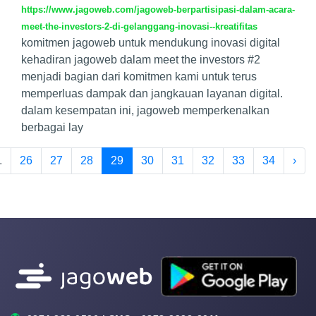
https://www.jagoweb.com/jagoweb-berpartisipasi-dalam-acara-
meet-the-investors-2-di-gelanggang-inovasi--kreatifitas
komitmen jagoweb untuk mendukung inovasi digital
kehadiran jagoweb dalam meet the investors #2
menjadi bagian dari komitmen kami untuk terus
memperluas dampak dan jangkauan layanan digital.
dalam kesempatan ini, jagoweb memperkenalkan
berbagai lay
.
26
27
28
29
30
31
32
33
34
›