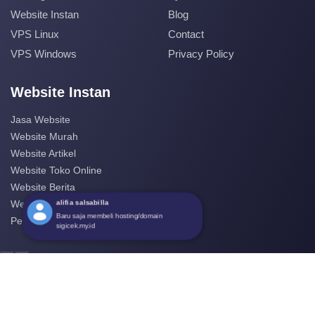
Website Instan
Blog
VPS Linux
Contact
VPS Windows
Privacy Policy
Website Instan
Jasa Website
Website Murah
Website Artikel
Website Toko Online
Website Berita
alifia salsabilla
Website Perusahaan
Baru saja membeli hosting/domain
Pembuatan Website
sigicek.my.id
‹
›