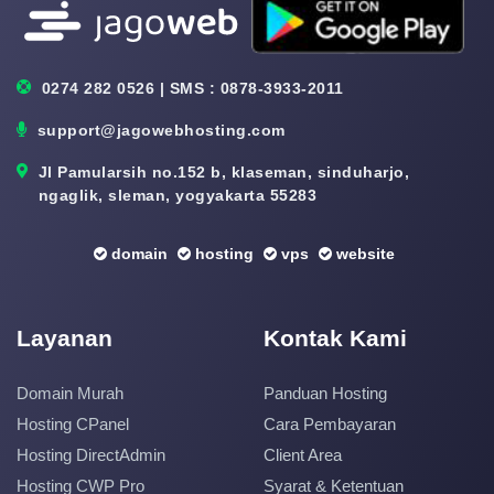
0274 282 0526 | SMS : 0878-3933-2011
support@jagowebhosting.com
Jl Pamularsih no.152 b, klaseman, sinduharjo,
ngaglik, sleman, yogyakarta 55283
domain
hosting
vps
website
Layanan
Kontak Kami
Domain Murah
Panduan Hosting
Hosting CPanel
Cara Pembayaran
Hosting DirectAdmin
Client Area
Hosting CWP Pro
Syarat & Ketentuan