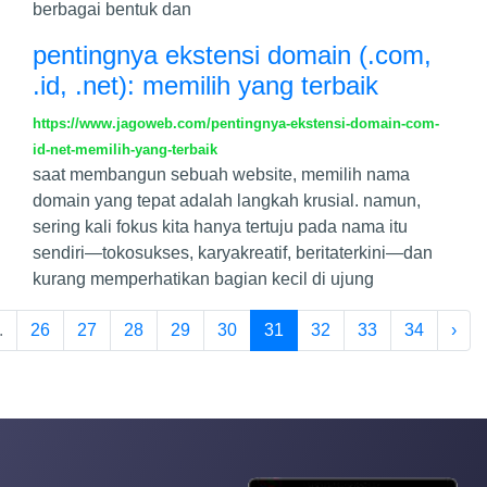
berbagai bentuk dan
pentingnya ekstensi domain (.com,
.id, .net): memilih yang terbaik
https://www.jagoweb.com/pentingnya-ekstensi-domain-com-
id-net-memilih-yang-terbaik
saat membangun sebuah website, memilih nama
domain yang tepat adalah langkah krusial. namun,
sering kali fokus kita hanya tertuju pada nama itu
sendiri—tokosukses, karyakreatif, beritaterkini—dan
kurang memperhatikan bagian kecil di ujung
.
26
27
28
29
30
31
32
33
34
›