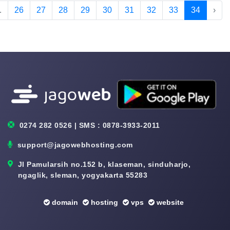
.
26
27
28
29
30
31
32
33
34
›
0274 282 0526 | SMS : 0878-3933-2011
support@jagowebhosting.com
Jl Pamularsih no.152 b, klaseman, sinduharjo,
ngaglik, sleman, yogyakarta 55283
domain
hosting
vps
website