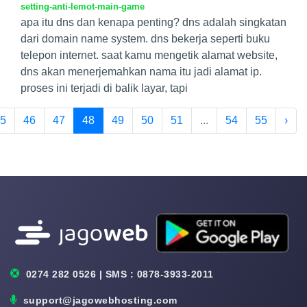
setting-anti-lemot-main-game
apa itu dns dan kenapa penting? dns adalah singkatan
dari domain name system. dns bekerja seperti buku
telepon internet. saat kamu mengetik alamat website,
dns akan menerjemahkan nama itu jadi alamat ip.
proses ini terjadi di balik layar, tapi
5
46
47
48
49
50
51
...
54
55
›
0274 282 0526 | SMS : 0878-3933-2011
support@jagowebhosting.com