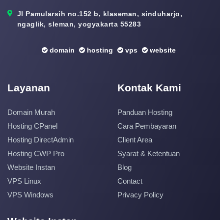
Jl Pamularsih no.152 b, klaseman, sinduharjo,
ngaglik, sleman, yogyakarta 55283
domain
hosting
vps
website
Layanan
Kontak Kami
Domain Murah
Panduan Hosting
Hosting CPanel
Cara Pembayaran
Hosting DirectAdmin
Client Area
Hosting CWP Pro
Syarat & Ketentuan
Website Instan
Blog
VPS Linux
Contact
VPS Windows
Privacy Policy