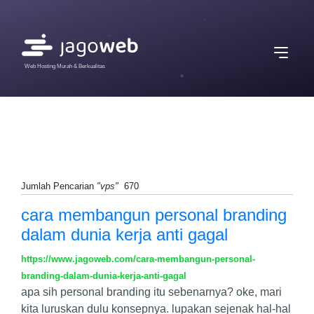
Web Hosting Murah & Berkualitas
Jumlah Pencarian
"vps"
670
cara membangun personal branding
dalam dunia kerja anti gagal
https://www.jagoweb.com/cara-membangun-personal-
branding-dalam-dunia-kerja-anti-gagal
apa sih personal branding itu sebenarnya? oke, mari
kita luruskan dulu konsepnya. lupakan sejenak hal-hal