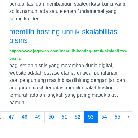
berkualitas, dan membangun strategi kata kunci yang
solid. namun, ada satu elemen fundamental yang
sering kali terl
memilih hosting untuk skalabilitas
bisnis
https://www.jagoweb.com/memilih-hosting-untuk-skalabilitas-
bisnis
bagi setiap bisnis yang merambah dunia digital,
website adalah etalase utama. di awal perjalanan,
saat pengunjung masih bisa dihitung dengan jari dan
anggaran masih terbatas, memilih paket hosting
termurah adalah langkah yang paling masuk akal.
namun
.
47
48
49
50
51
52
53
54
55
›