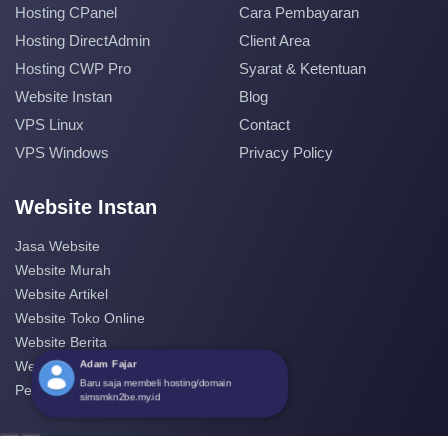
Hosting CPanel
Cara Pembayaran
Hosting DirectAdmin
Client Area
Hosting CWP Pro
Syarat & Ketentuan
Website Instan
Blog
VPS Linux
Contact
VPS Windows
Privacy Policy
Website Instan
Jasa Website
Website Murah
Website Artikel
Website Toko Online
Website Berita
Adam Fajar
Website Perusahaan
Baru saja membeli hosting/domain
Pembuatan Website
simsmkn2be.my.id
‹
›