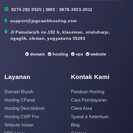
0274 282 0526 | SMS : 0878-3933-2011
support@jagowebhosting.com
Jl Pamularsih no.152 b, klaseman, sinduharjo,
ngaglik, sleman, yogyakarta 55283
domain
hosting
vps
website
Layanan
Kontak Kami
Domain Murah
Panduan Hosting
Hosting CPanel
Cara Pembayaran
Hosting DirectAdmin
Client Area
Hosting CWP Pro
Syarat & Ketentuan
Website Instan
Blog