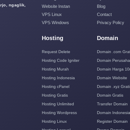
jo, ngaglik,
Website Instan
Blog
VPS Linux
Contact
VPS Windows
Privacy Policy
Hosting
Domain
Request Delete
Domain .com Grat
Hosting Code Igniter
Domain Perusah
Hosting Murah
Domain Harga 10
Hosting Indonesia
Domain Website
Hosting cPanel
Domain .xyz Grati
Hosting Gratis
Domain Gratis
Hosting Unlimited
Transfer Domain
Hosting Wordpress
Domain Indonesi
Hosting Linux
Register Domain