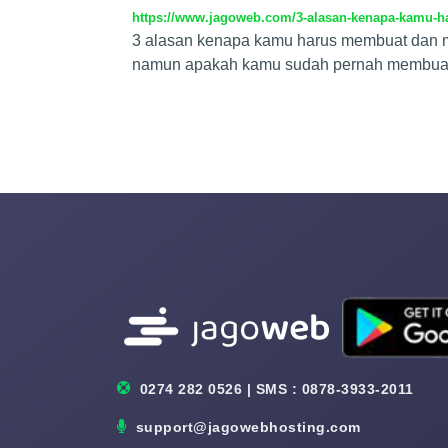
https://www.jagoweb.com/3-alasan-kenapa-kamu-h
3 alasan kenapa kamu harus membuat dan mem
namun apakah kamu sudah pernah membuat da
0274 282 0526 | SMS : 0878-3933-2011
support@jagowebhosting.com