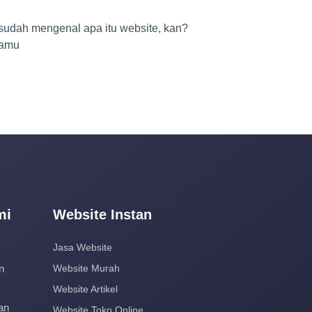
 sudah mengenal apa itu website, kan?
kamu
mi
Website Instan
Jasa Website
n
Website Murah
Website Artikel
an
Website Toko Online