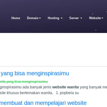
Home
Domain
Hosting
Server
Website
yang bisa menginspirasimu
nita-yang-bisa-menginspirasimu
ginspirasimu ada banyak jenis
website wanita
yang banyak men
ite khusus bertemakan wanita. 1. popbela su
membuat dan mempelajari website