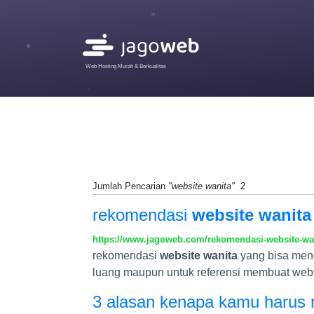
Web Hosting Murah & Berkualitas
Jumlah Pencarian
"website wanita"
2
rekomendasi
website wanita
https://www.jagoweb.com/rekomendasi-website-wa
rekomendasi
website wanita
yang bisa men
luang maupun untuk referensi membuat webs
3 alasan kenapa kamu harus 