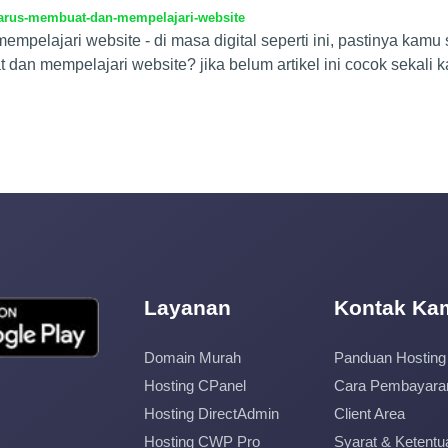
arus-membuat-dan-mempelajari-website
pelajari website - di masa digital seperti ini, pastinya kamu
n mempelajari website? jika belum artikel ini cocok sekali 
Layanan
Kontak Ka
Domain Murah
Panduan Hosting
Hosting CPanel
Cara Pembayara
Hosting DirectAdmin
Client Area
Hosting CWP Pro
Syarat & Ketentu