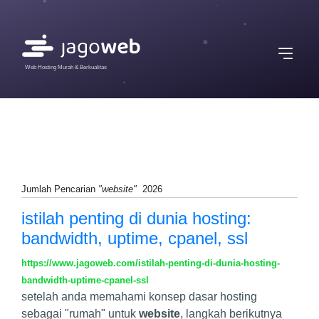
Web Hosting Murah & Berkualitas
Jumlah Pencarian
"website"
2026
istilah penting di dunia hosting:
bandwidth, uptime, cpanel, ssl
https://www.jagoweb.com/istilah-penting-di-dunia-hosting-
bandwidth-uptime-cpanel-ssl
setelah anda memahami konsep dasar hosting
sebagai "rumah" untuk
website
, langkah berikutnya