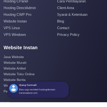
Hosting CPanel
Cara Pembayaran
Hosting DirectAdmin
Client Area
Hosting CWP Pro
Syarat & Ketentuan
Website Instan
Blog
VPS Linux
Contact
VPS Windows
Privacy Policy
Website Instan
Jasa Website
Website Murah
Website Artikel
Website Toko Online
Website Berita
Ujang Carmadi
Website Perusahaan
Baru saja membeli hosting/domain
Pembuatan Website
harismadewi.com
‹
›