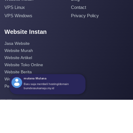
VPS Linux
Contact
VPS Windows
Privacy Policy
Website Instan
Jasa Website
Website Murah
Website Artikel
Website Toko Online
Website Berita
mulana Mulana
Website Perusahaan
Baru saja membeli hosting/domain
Pembuatan Website
bumdessukamaju.my.id
‹
›