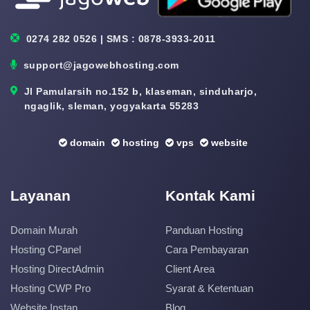
0274 282 0526 | SMS : 0878-3933-2011
support@jagowebhosting.com
Jl Pamularsih no.152 b, klaseman, sinduharjo,
ngaglik, sleman, yogyakarta 55283
domain
hosting
vps
website
Layanan
Kontak Kami
Domain Murah
Panduan Hosting
Hosting CPanel
Cara Pembayaran
Hosting DirectAdmin
Client Area
Hosting CWP Pro
Syarat & Ketentuan
Website Instan
Blog