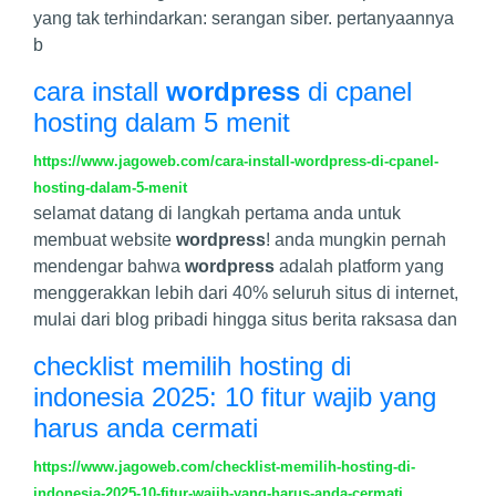
yang tak terhindarkan: serangan siber. pertanyaannya
b
cara install
wordpress
di cpanel
hosting dalam 5 menit
https://www.jagoweb.com/cara-install-wordpress-di-cpanel-
hosting-dalam-5-menit
selamat datang di langkah pertama anda untuk
membuat website
wordpress
! anda mungkin pernah
mendengar bahwa
wordpress
adalah platform yang
menggerakkan lebih dari 40% seluruh situs di internet,
mulai dari blog pribadi hingga situs berita raksasa dan
checklist memilih hosting di
indonesia 2025: 10 fitur wajib yang
harus anda cermati
https://www.jagoweb.com/checklist-memilih-hosting-di-
indonesia-2025-10-fitur-wajib-yang-harus-anda-cermati