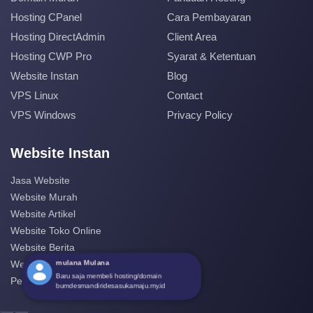
Hosting CPanel
Cara Pembayaran
Hosting DirectAdmin
Client Area
Hosting CWP Pro
Syarat & Ketentuan
Website Instan
Blog
VPS Linux
Contact
VPS Windows
Privacy Policy
Website Instan
Jasa Website
Website Murah
Website Artikel
Website Toko Online
Website Berita
mulana Mulana
Website Perusahaan
Baru saja membeli hosting/domain
Pembuatan Website
bumdesmandiridesasukamaju.my.id