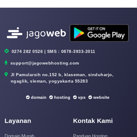
0274 282 0526 | SMS : 0878-3933-2011
support@jagowebhosting.com
Jl Pamularsih no.152 b, klaseman, sinduharjo,
ngaglik, sleman, yogyakarta 55283
domain
hosting
vps
website
Layanan
Kontak Kami
Domain Murah
Panduan Hosting