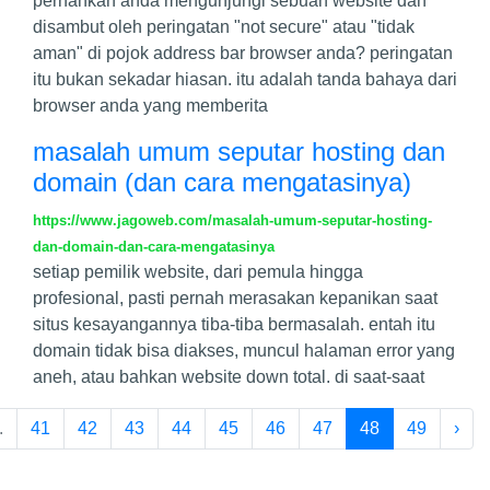
pernahkah anda mengunjungi sebuah website dan
disambut oleh peringatan "not secure" atau "tidak
aman" di pojok address bar browser anda? peringatan
itu bukan sekadar hiasan. itu adalah tanda bahaya dari
browser anda yang memberita
masalah umum seputar hosting dan
domain (dan cara mengatasinya)
https://www.jagoweb.com/masalah-umum-seputar-hosting-
dan-domain-dan-cara-mengatasinya
setiap pemilik website, dari pemula hingga
profesional, pasti pernah merasakan kepanikan saat
situs kesayangannya tiba-tiba bermasalah. entah itu
domain tidak bisa diakses, muncul halaman error yang
aneh, atau bahkan website down total. di saat-saat
.
41
42
43
44
45
46
47
48
49
›