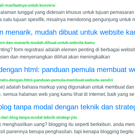
li-manfaatnya-untuk-konversi
halaman tunggal yang didesain khusus untuk tujuan pemasaran a
a satu tujuan spesifik, misalnya mendorong pengunjung untuk
an menarik, mudah dibuat untuk website k
ern-dan-menarik-mudah-dibuat-untuk-website-kamu
nting? form registrasi adalah elemen penting di berbagai websit
fisien dan menyenangkan dilihat akan meningkatkan
 dengan html: panduan pemula membuat web
ratis-dengan-html-panduan-pemula-membuat-website-sendiri
uage) adalah bahasa markup yang digunakan untuk membuat dan
. semua halaman web yang kamu lihat di internet, baik yang se
log tanpa modal dengan teknik dan strategi
ri-blog-tanpa-modal-teknik-strategi-jitu
uk menghasilkan uang? blogging itu seperti berkebun. anda m
asil panennya berupa penghasilan. tapi kenapa blogging begitu