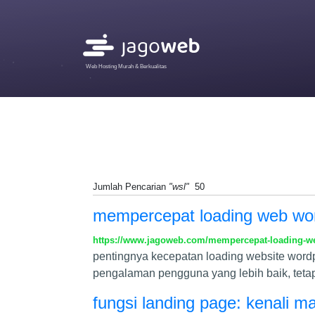
Web Hosting Murah & Berkualitas
Jumlah Pencarian
"wsl"
50
mempercepat loading web wor
https://www.jagoweb.com/mempercepat-loading-we
pentingnya kecepatan loading website wordp
pengalaman pengguna yang lebih baik, tetap
fungsi landing page: kenali m