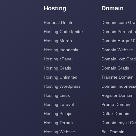
Hosting
Domain
Request Delete
Domain .com Grat
Hosting Code Igniter
Domain Perusah
Hosting Murah
Domain Harga 10
Hosting Indonesia
Domain Website
Hosting cPanel
Domain .xyz Grati
Hosting Gratis
Domain Gratis
Hosting Unlimited
Transfer Domain
Hosting Wordpress
Domain Indonesi
Hosting Linux
Register Domain
Hosting Laravel
Promo Domain
Hosting Pelajar
Daftar Domain
Hosting Terbaik
Domain .my.id Gra
Hosting Website
Beli Domain