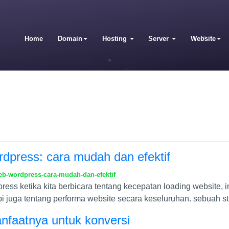
Home
Domain
Hosting
Server
Website
dpress: cara mudah dan efektif
b-wordpress-cara-mudah-dan-efektif
ress ketika kita berbicara tentang kecepatan loading website,
i juga tentang performa website secara keseluruhan. sebuah s
anfaatnya untuk konversi