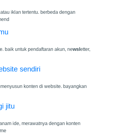
tau iklan tertentu. berbeda dengan
 mend
amu
e. baik untuk pendaftaran akun, ne
wsl
etter,
site sendiri
 menyusun konten di website. bayangkan
 jitu
enanam ide, merawatnya dengan konten
 me