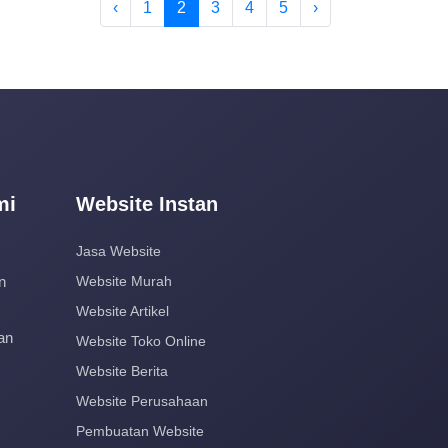
‹
1
2
3
4
5
›
mi
Website Instan
Jasa Website
n
Website Murah
Website Artikel
an
Website Toko Online
Website Berita
Website Perusahaan
Pembuatan Website