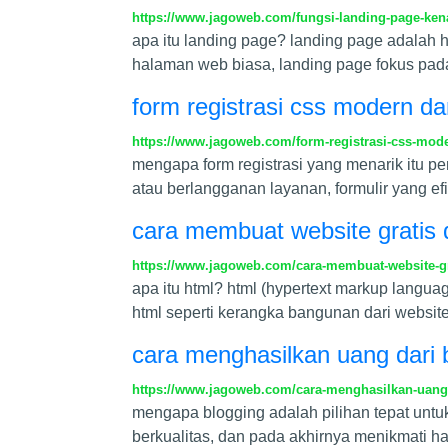
https://www.jagoweb.com/fungsi-landing-page-kena
apa itu landing page? landing page adalah 
halaman web biasa, landing page fokus pad
form registrasi css modern d
https://www.jagoweb.com/form-registrasi-css-mod
mengapa form registrasi yang menarik itu pe
atau berlangganan layanan, formulir yang e
cara membuat website gratis
https://www.jagoweb.com/cara-membuat-website-g
apa itu html? html (hypertext markup lang
html seperti kerangka bangunan dari website
cara menghasilkan uang dari b
https://www.jagoweb.com/cara-menghasilkan-uang-da
mengapa blogging adalah pilihan tepat unt
berkualitas, dan pada akhirnya menikmati h