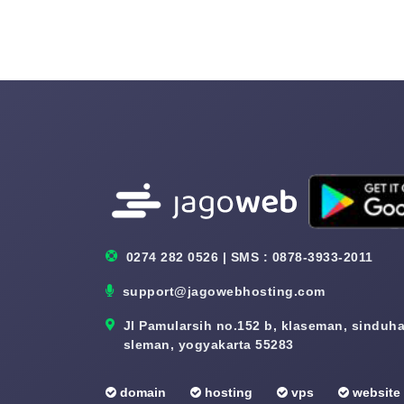
0274 282 0526 | SMS : 0878-3933-2011
support@jagowebhosting.com
Jl Pamularsih no.152 b, klaseman, sinduhar
sleman, yogyakarta 55283
domain
hosting
vps
website