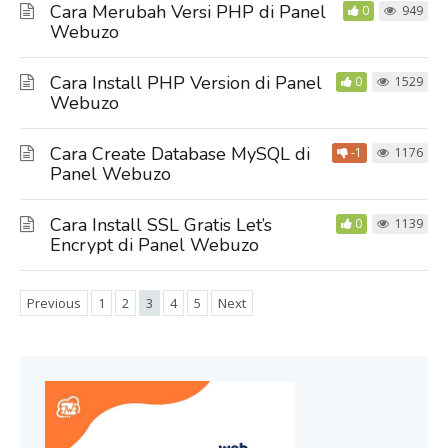
Cara Merubah Versi PHP di Panel
0
949
Webuzo
Cara Install PHP Version di Panel
0
1529
Webuzo
Cara Create Database MySQL di
-1
1176
Panel Webuzo
Cara Install SSL Gratis Let’s
0
1139
Encrypt di Panel Webuzo
Previous
1
2
3
4
5
Next