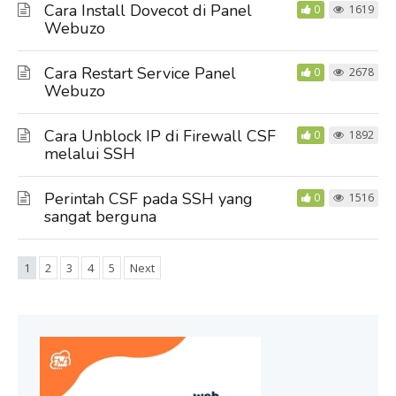
Cara Install Dovecot di Panel
0
1619
Webuzo
Cara Restart Service Panel
0
2678
Webuzo
Cara Unblock IP di Firewall CSF
0
1892
melalui SSH
Perintah CSF pada SSH yang
0
1516
sangat berguna
1
2
3
4
5
Next