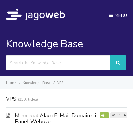
MENU
Knowledge Base
Search
For
Home
Knowledge Base
VPS
VPS
25 Articles
Membuat Akun E-Mail Domain di
0
1534
Panel Webuzo