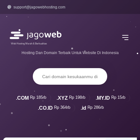
support@jagowebhosting.com
Web Hosting Murah & Berkualitas
Hosting Dan Domain Terbaik Untuk Website Di Indonesia
Rp 185rb
Rp 198rb
Rp 15rb
.COM
.XYZ
.MY.ID
Rp 364rb
Rp 286rb
.CO.ID
.id