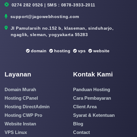
0274 282 0526 | SMS : 0878-3933-2011
support@jagowebhosting.com
Jl Pamularsih no.152 b, klaseman, sinduharjo,
ngaglik, sleman, yogyakarta 55283
domain
hosting
vps
website
Layanan
Kontak Kami
Domain Murah
Panduan Hosting
Hosting CPanel
Cara Pembayaran
Hosting DirectAdmin
Client Area
Hosting CWP Pro
Syarat & Ketentuan
Website Instan
Blog
VPS Linux
Contact