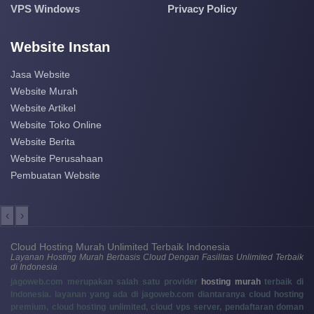
VPS Windows
Privacy Policy
Website Instan
Jasa Website
Website Murah
Website Artikel
Website Toko Online
Website Berita
Website Perusahaan
Pembuatan Website
‹
›
Cloud Hosting Murah Unlimited Terbaik Indonesia
Layanan Hosting Murah Berbasis Cloud Dengan Fasilitas Unlimited Terbaik
di Indonesia
jagoweb.com merupakan salah satu provider
hosting murah
terbaik di
Indonesia. layanan yang ada di jagoweb.com diantaranya cloud hosting
premium, cloud hosting unlimited, cloud vps server, pendaftaran doman