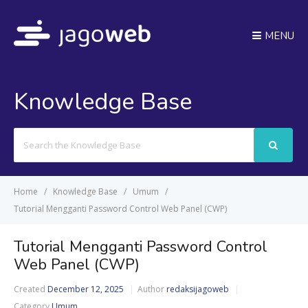
MENU
Knowledge Base
Search
For
Home
Knowledge Base
Umum
Tutorial Mengganti Password Control Web Panel (CWP)
Tutorial Mengganti Password Control
Web Panel (CWP)
Created
December 12, 2025
Author
redaksijagoweb
Category
Umum