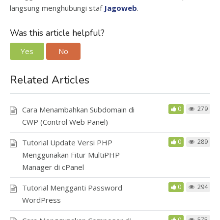
langsung menghubungi staf
Jagoweb
.
Was this article helpful?
Yes
No
Related Articles
Cara Menambahkan Subdomain di
0
279
CWP (Control Web Panel)
Tutorial Update Versi PHP
0
289
Menggunakan Fitur MultiPHP
Manager di cPanel
Tutorial Mengganti Password
0
294
WordPress
0
575