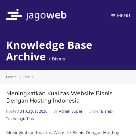
MENU
Knowledge Base
Archive
Bisnis
Home
>
Bisnis
Meningkatkan Kualitas Website Bisnis
Dengan Hosting Indonesia
Posted
31 August 2020
By
Admin Super
Under
Bisnis
/
Teknologi
/
Tips
Meningkatkan Kualitas Website Bisnis Dengan Hosting