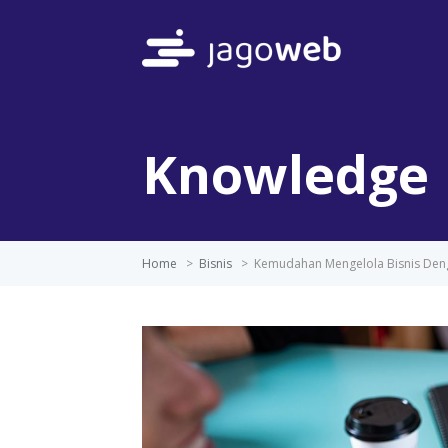
Knowledge 
Home
>
Bisnis
>
Kemudahan Mengelola Bisnis Den