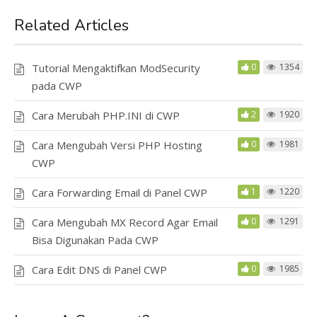
Related Articles
Tutorial Mengaktifkan ModSecurity
0
1354
pada CWP
Cara Merubah PHP.INI di CWP
2
1920
Cara Mengubah Versi PHP Hosting
0
1981
CWP
Cara Forwarding Email di Panel CWP
1
1220
Cara Mengubah MX Record Agar Email
0
1291
Bisa Digunakan Pada CWP
Cara Edit DNS di Panel CWP
0
1985