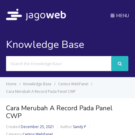
MENU
Knowledge Base
Search
For
Home
Knowledge Base
Centos WebPanel
Cara Merubah A Record Pada Panel CWP
Cara Merubah A Record Pada Panel
CWP
Created
December 25, 2021
Author
Sandy P
Category
Centos WebPanel