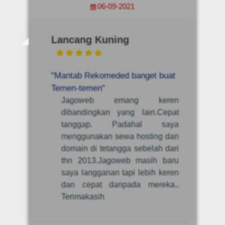
06-09-2021
Lancang Kuning
"Mantab Rekomeded banget buat
Temen-temen"
Jagoweb emang keren
dibandingkan yang lain.Cepat
tanggap. Padahal saya
menggunakan sewa hosting dan
domain di tetangga sebelah dari
thn 2013.Jagoweb masih baru
saya langganan tapi lebih keren
dan cepat daripada mereka..
Terimakasih