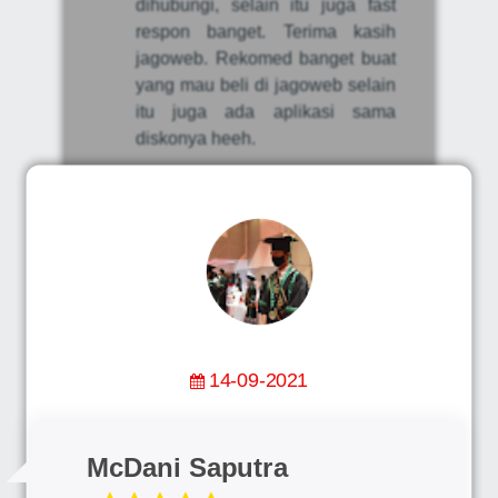
dihubungi, selain itu juga fast
respon banget. Terima kasih
jagoweb. Rekomed banget buat
yang mau beli di jagoweb selain
itu juga ada aplikasi sama
diskonya heeh.
14-09-2021
McDani Saputra