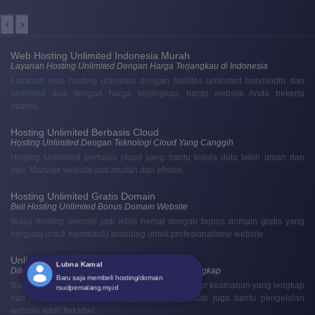
‹
›
Web Hosting Unlimited Indonesia Murah
Layanan Hosting Unlimited Dengan Harga Terjangkau di Indonesia
Layanan web hosting unlimited dengan fasilitas unlimited bandwidth dan
unlimited disk dengan harga terjangkau, bantu website Anda bekerja
optimal.
Hosting Unlimited Berbasis Cloud
Hosting Unlimited Dengan Teknologi Cloud Yang Canggih
Hosting Unlimited berbasis cloud yang bantu kelola data lebih aman dan
rapi. Manage website jadi mudah dan efisien.
Hosting Unlimited Gratis Domain
Beli Hosting Unlimited Bonus Domain Website
Biaya hosting website jadi lebih hemat dengan bonus domain gratis yang
berguna untuk membantu branding untuk profesionalisme website.
Unlimited Hosting Terbaik
Lubna Kamal
Dilengkapi Fitur Hosting dan Keamanan yang Lengkap
Baru saja membeli hosting/domain
Bantu website Anda berjalan maksimal dengan fitur keamanan yang lengkap
rsudpemalang.my.id
dari Jagoweb. Fitur pendukung optimasi website juga bantu pengelolan
website lebih fleksibel.