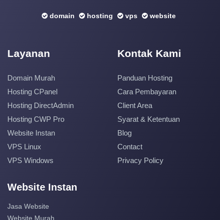
domain
hosting
vps
website
Layanan
Kontak Kami
Domain Murah
Panduan Hosting
Hosting CPanel
Cara Pembayaran
Hosting DirectAdmin
Client Area
Hosting CWP Pro
Syarat & Ketentuan
Website Instan
Blog
VPS Linux
Contact
VPS Windows
Privacy Policy
Website Instan
Jasa Website
Website Murah