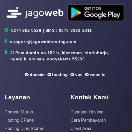
0274 282 0526 | SMS : 0878-3933-2011
support@jagowebhosting.com
Jl Pamularsih no.152 b, klaseman, sinduharjo,
ngaglik, sleman, yogyakarta 55283
domain
hosting
vps
website
Layanan
Kontak Kami
Domain Murah
Panduan Hosting
Hosting CPanel
Cara Pembayaran
Hosting DirectAdmin
Client Area