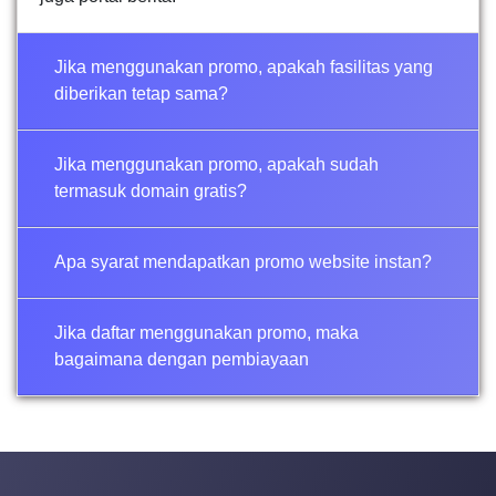
Jika menggunakan promo, apakah fasilitas yang
diberikan tetap sama?
Jika menggunakan promo, apakah sudah
termasuk domain gratis?
Apa syarat mendapatkan promo website instan?
Jika daftar menggunakan promo, maka
bagaimana dengan pembiayaan