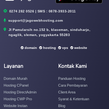
0274 282 0526 | SMS : 0878-3933-2011
support@jagowebhosting.com
Jl Pamularsih no.152 b, klaseman, sinduharjo,
ngaglik, sleman, yogyakarta 55283
domain
hosting
vps
website
Layanan
Kontak Kami
Domain Murah
Panduan Hosting
Hosting CPanel
Cara Pembayaran
Hosting DirectAdmin
Client Area
Hosting CWP Pro
Syarat & Ketentuan
Website Instan
Blog