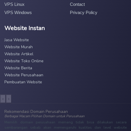
VPS Linux
Contact
VPS Windows
Privacy Policy
Website Instan
Jasa Website
Website Murah
Website Artikel
Website Toko Online
Website Berita
Website Perusahaan
Pembuatan Website
‹
›
Rekomendasi Domain Perusahaan
Berbagai Macam Pilihan Domain untuk Perusahaan
Memilih domain perusahaan memang tidak bisa dilakukan secara
sembarangan sebab akan memengaruhi kualitas dan level website