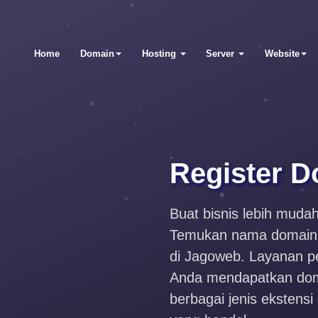
Home
Domain
Hosting
Server
Website
Register
D
Buat bisnis lebih muda
Temukan nama domain t
di Jagoweb. Layanan 
Anda mendapatkan dom
berbagai jenis ekstens