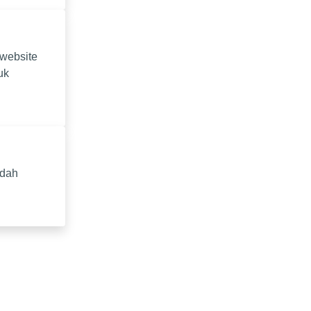
 website
uk
udah