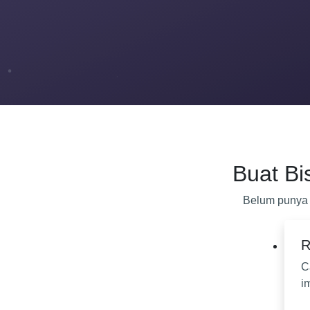
Buat B
Belum punya 
R
C
i