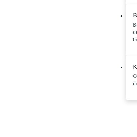
B
B
d
b
K
O
d