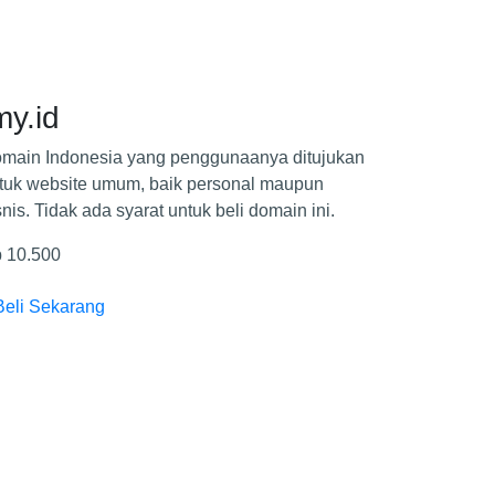
my.id
.co.id
main Indonesia yang penggunaanya ditujukan
Domain Ind
tuk website umum, baik personal maupun
keperluan k
snis. Tidak ada syarat untuk beli domain ini.
ini harus m
 10.500
Rp 280.000
Beli Sekarang
Beli Seka