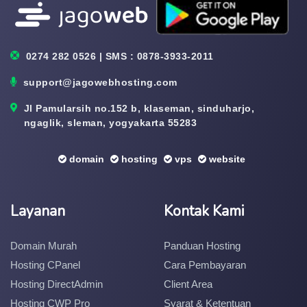
0274 282 0526 | SMS : 0878-3933-2011
support@jagowebhosting.com
Jl Pamularsih no.152 b, klaseman, sinduharjo,
ngaglik, sleman, yogyakarta 55283
domain
hosting
vps
website
Layanan
Kontak Kami
Domain Murah
Panduan Hosting
Hosting CPanel
Cara Pembayaran
Hosting DirectAdmin
Client Area
Hosting CWP Pro
Syarat & Ketentuan