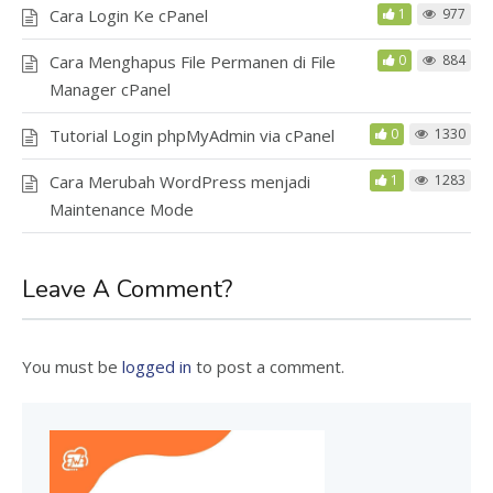
Cara Login Ke cPanel
1
977
Cara Menghapus File Permanen di File
0
884
Manager cPanel
Tutorial Login phpMyAdmin via cPanel
0
1330
Cara Merubah WordPress menjadi
1
1283
Maintenance Mode
Leave A Comment?
You must be
logged in
to post a comment.