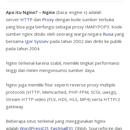
Apa itu Nginx? – Nginx
(baca: engine x) adalah
server
HTTP
dan
Proxy
dengan kode sumber terbuka
yang bisa juga berfungsi sebagai proxy IMAP/POP3. Kode
sumber nginx ditulis oleh seorang warga negara
Rusia
yang
bernama
Igor Sysoev
pada tahun 2002 dan dirilis ke publik
pada tahun 2004.
Nginx terkenal karena stabil, memiliki tingkat performansi
tinggi dan minim mengonsumsi sumber daya.
Nginx juga memiliki fitur seperti reverse proxy multiple
protocols (HTTP, Memcached, PHP-FPM, SCGI, uwsgi),
Stream HTTP video (FLV, HDS, HLS, MP4) serta HTTP/2
gateway.
Beberapa situs terkenal yang menggunakan Nginx
adalah
WordPress
[2]
,
Fastmail
[3]
, Ohloh, Sourceforge dan