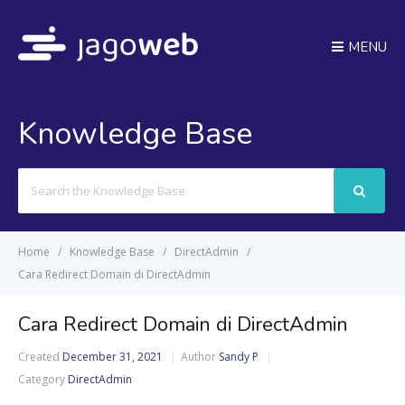
MENU
Knowledge Base
Search
For
Home
Knowledge Base
DirectAdmin
Cara Redirect Domain di DirectAdmin
Cara Redirect Domain di DirectAdmin
Created
December 31, 2021
Author
Sandy P
Category
DirectAdmin