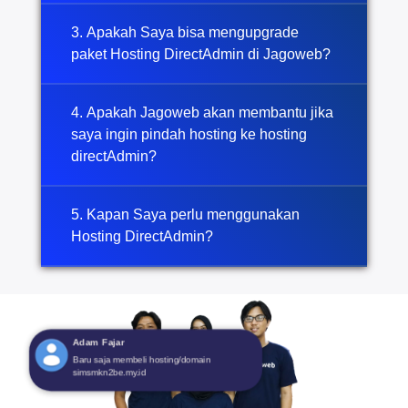
3. Apakah Saya bisa mengupgrade
paket Hosting DirectAdmin di Jagoweb?
4. Apakah Jagoweb akan membantu jika
saya ingin pindah hosting ke hosting
directAdmin?
5. Kapan Saya perlu menggunakan
Hosting DirectAdmin?
Ujang Carmadi
Baru saja membeli hosting/domain
harismadewi.com