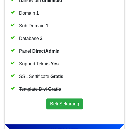
Bandwidth
unlimited
Domain
1
Sub Domain
1
Database
3
Panel
DirectAdmin
Support Teknis
Yes
SSL Sertificate
Gratis
Template Divi
Gratis
Beli Sekarang