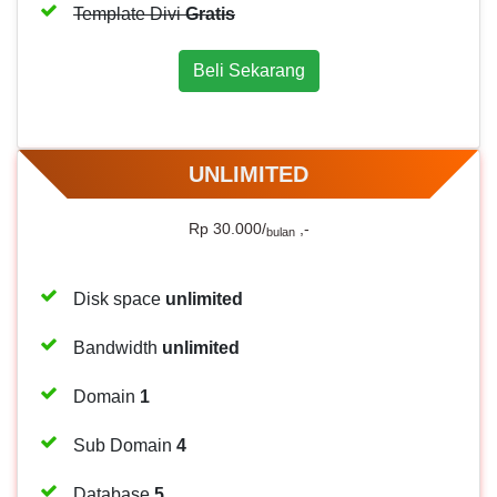
Template Divi
Gratis
Beli Sekarang
UNLIMITED
Rp 30.000/
,-
bulan
Disk space
unlimited
Bandwidth
unlimited
Domain
1
Sub Domain
4
Database
5